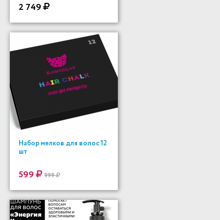
200 ml
2 749
Набор мелков для волос 12
шт
599
999