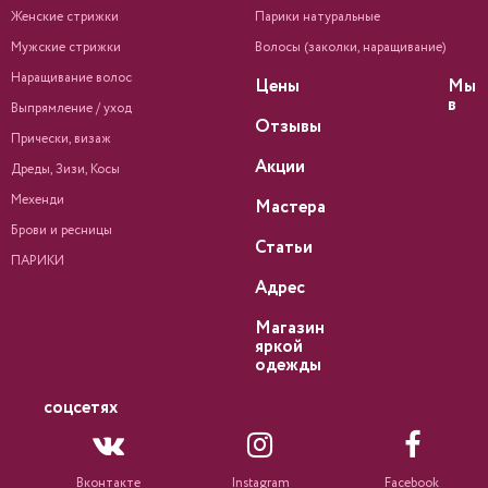
Женские стрижки
Парики натуральные
Мужские стрижки
Волосы (заколки, наращивание)
Наращивание волос
Цены
Мы
в
Выпрямление / уход
Отзывы
Прически, визаж
Акции
Дреды, Зизи, Косы
Мехенди
Мастера
Брови и ресницы
Статьи
ПАРИКИ
Адрес
Магазин
яркой
одежды
соцсетях
Вконтакте
Instagram
Facebook