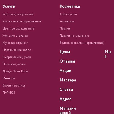
Услуги
Косметика
Работы для журналов
Anthocyanin
Классическое окрашивание
Косметика
Цветное окрашивание
Парики
Женские стрижки
Парики натуральные
Мужские стрижки
Волосы (заколки, наращивание)
Наращивание волос
Цены
Мы
в
Выпрямление / уход
Отзывы
Прически, визаж
Акции
Дреды, Зизи, Косы
Мехенди
Мастера
Брови и ресницы
Статьи
ПАРИКИ
Адрес
Магазин
яркой