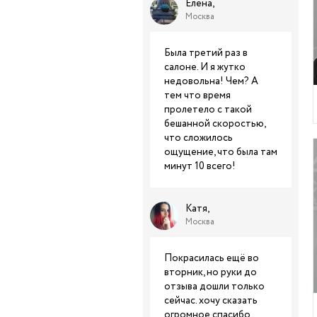
Елена,
Москва
Была третий раз в
салоне. И я жутко
недовольна! Чем? А
тем что время
пролетело с такой
бешанной скоростью,
что сложилось
ощущение, что была там
минут 10 всего!
Катя,
Москва
Покрасилась ещё во
вторник, но руки до
отзыва дошли только
сейчас. хочу сказать
огромное спасибо