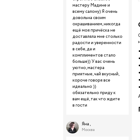
мастеру Мадине и
всему салону) Я очень
довольна своим
окрашиванием, никогда
ещё моя причёска не
доставляла мне столько
радости и уверенности
в себе, да и
комплиментов стало
больше)) У вас очень
уютно, мастера
приятные, чай вкусный,
короче говоря все
идеально ))
обязательно приду к
вам ещё, так что ждите
в гости
Яна ,
Москва