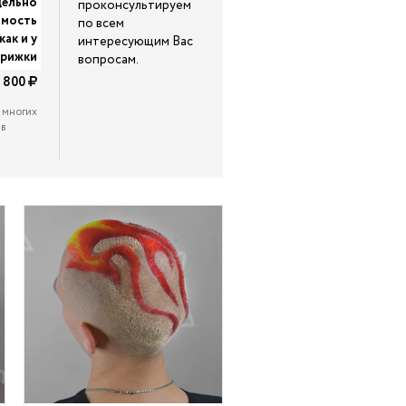
дельно
проконсультируем
имость
по всем
как и у
интересующим Вас
трижки
вопросам.
800
 многих
 в