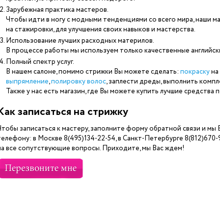
Зарубежная практика мастеров.
Чтобы идти в ногу с модными тенденциями со всего мира, наши м
на стажировки, для улучшения своих навыков и мастерства.
Использование лучших расходных материлов.
В процессе работы мы используем только качественные английск
Полный спектр услуг.
В нашем салоне, помимо стрижки Вы можете сделать:
покраску
на
выпрямление
,
полировку волос
, заплести дреды, выполнить компл
Также у нас есть магазин, где Вы можете купить лучшие средства 
Как записаться на стрижку
Чтобы записаться к мастеру, заполните форму обратной связи и мы
телефону: в Москве 8(495)134-22-54, в Санкт-Петербурге 8(812)670
на все сопутствующие вопросы. Приходите, мы Вас ждем!