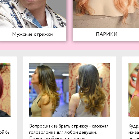
Мужские стрижки
ПАРИКИ
Вопрос, как выбрать стрижку – сложная
Кудр
ой бы
головоломка для любой девушки.
из-з
Подсказкой могут стать не
есте