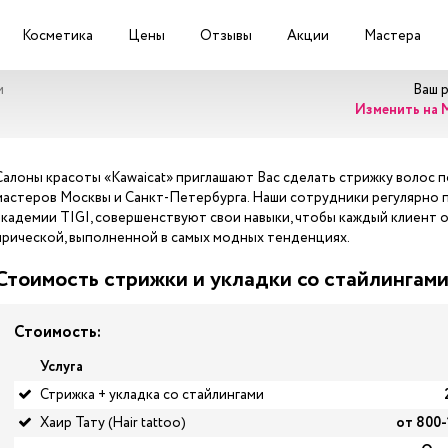
Косметика
Цены
Отзывы
Акции
Мастера
и
Ваш 
Изменить на 
Салоны красоты «Kawaicat» приглашают Вас сделать стрижку волос 
мастеров Москвы и Санкт-Петербурга. Наши сотрудники регулярно 
академии TIGI, совершенствуют свои навыки, чтобы каждый клиент 
прической, выполненной в самых модных тенденциях.
Стоимость стрижки и укладки со стайлингам
Стоимость:
Услуга
Стрижка + укладка со стайлингами
Хаир Тату (Hair tattoo)
от 800