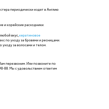
астера периодически ездят в Англию
ие и корейские расходники.
 любой вкус,
кератиновое
екс по уходу за бровями и ресницами.
по уходу за волосами и телом.
 Вам перезвоним. Или позвоните по
-98-88. Мы с удовольствием ответим