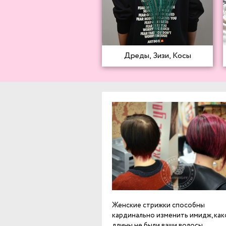
Дреды, Зизи, Косы
Женские стрижки способны
кардинально изменить имидж, как
длины не были ваши волосы.