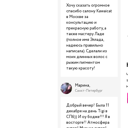
Хочу сказать огромное
спасибо салону Kawaicat
в Москве за
консультацию и
прекрасную работу, а
также мастеру Ладе
(полное имя Эллада,
надеюсь правильно
написала). Сделали из
моих длинных волос с
рыжим пигментом
такую красоту!
Марина,
Санкт-Петербург
Добрый вечер! Была 11
декабря на день Tigi в
СПб)) И оу бодже!!! Я в
восторге!! Атмосфера