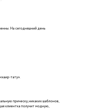
менны. На сегодняшний день
«хаир-тату».
альную прическу, никаких шаблонов,
ждая клиентка получит модную,