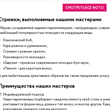
СМОТРЕТЬ ВСЕ ФОТО
Стрижки, выполняемые нашими мастерами
Образы, создаваемые нашими парикмахерами, – неординарны, совре
наибольшей популярностью пользуются следующие виды:
Классический боб;
Каре ровное и удлиненное;
Стрижки с ровным срезом;
Разновидности «каскада»;
«Гаврош» – прическа современных молодых бунтарок;
«Пикси» – для коротких волос;
А для любительниц креативных образов мы также предлагаем услугу 
Преимущества наших мастеров
Индивидуальный подход.
Наши парикмахеры подбирают каждому клиенту свой стиль и уник
учитывается форма лица, длина и тип волос, и многое другое. Ка
креативную прическу совсем недорого.