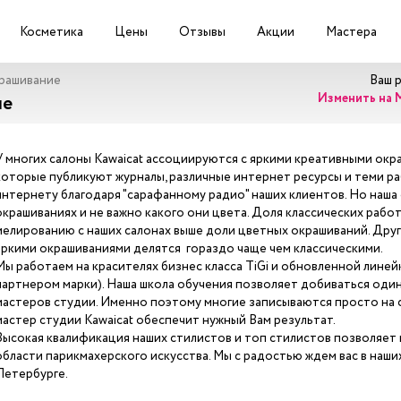
Косметика
Цены
Отзывы
Акции
Мастера
рашивание
Ваш 
Изменить на 
ие
У многих салоны Kawaicat ассоциируются с яркими креативными окра
которые публикуют журналы, различные интернет ресурсы и теми ра
интернету благодаря "сарафанному радио" наших клиентов. Но наша
окрашиваниях и не важно какого они цвета. Доля классических рабо
мелированию с наших салонах выше доли цветных окрашиваний. Друг
яркими окрашиваниями делятся гораздо чаще чем классическими.
Мы работаем на красителях бизнес класса TiGi и обновленной линей
партнером марки). Наша школа обучения позволяет добиваться один
мастеров студии. Именно поэтому многие записываются просто на с
мастер студии Kawaicat обеспечит нужный Вам результат.
Высокая квалификация наших стилистов и топ стилистов позволяет
области парикмахерского искусства. Мы с радостью ждем вас в наших
Петербурге.