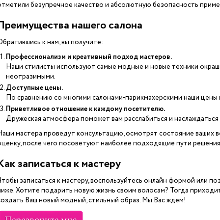
отметили безупречное качество и абсолютную безопасность приме
Преимущества нашего салона
Обратившись к нам, вы получите:
Профессионализм и креативный подход мастеров.
Наши стилисты используют самые модные и новые техники окраш
неотразимыми.
Доступные цены.
По сравнению со многими салонами-парикмахерскими наши цены
Приветливое отношение к каждому посетителю.
Дружеская атмосфера поможет вам расслабиться и наслаждатьс
Наши мастера проведут консультацию, осмотрят состояние ваших 
оценку, после чего посоветуют наиболее подходящие пути решения
Как записаться к мастеру
Чтобы записаться к мастеру, воспользуйтесь онлайн формой или п
ниже. Хотите подарить новую жизнь своим волосам? Тогда приходите
создать Ваш новый модный, стильный образ. Мы Вас ждем!