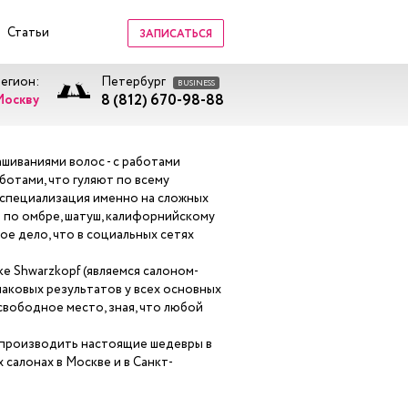
Статьи
ЗАПИСАТЬСЯ
регион:
Петербург
BUSINESS
8 (812) 670-98-88
Москву
шиваниями волос - с работами
ботами, что гуляют по всему
 специализация именно на сложных
т по омбре, шатуш, калифорнийскому
ое дело, что в социальных сетях
ке Shwarzkopf (являемся салоном-
аковых результатов у всех основных
вободное место, зная, что любой
 производить настоящие шедевры в
 салонах в Москве и в Санкт-