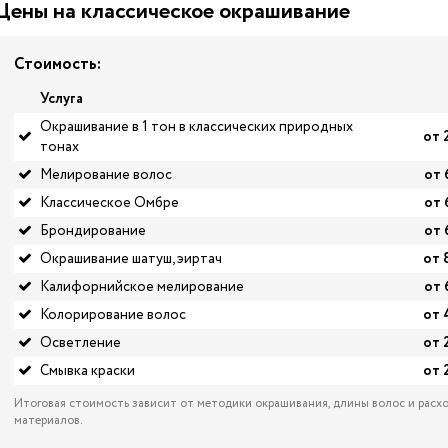
Цены на классическое окрашивание
Стоимость:
Услуга
Окрашивание в 1 тон в классических природных
от 
тонах
Мелирование волос
от 
Классическое Омбре
от 
Брондирование
от 
Окрашивание шатуш, эиртач
от 
Калифорнийское мелирование
от 
Колорирование волос
от 
Осветление
от 
Смывка краски
от 
Итоговая стоимость зависит от методики окрашивания, длины волос и расх
материалов.