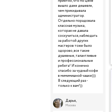
приятно, что по цене
вышло даже дешевле,
чем прикидывала
администратор.
Отдельно порадовала
классная музыка,
которая не давала
соскучиться, наблюдать
за работой других
мастеров тоже было
здорово, все такие
душевные, талантливые
и профессиональные
ребята! И конечно
спасибо за чудный кофе
в мимимишной чашке)))
В следующий раз -
только к вам!))
Дарья,
Москва