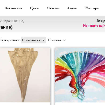
Косметика
Цены
Отзывы
Акции
Мастера
и, наращивание)
Ваш 
Изменить на 
вание)
Сортировать:
По новизне
По цене