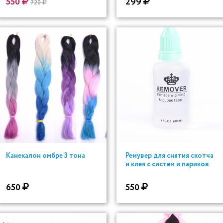
550
299
720
Канекалон омбре 3 тона
Ремувер для снятия скотча
и клея с систем и париков
650
550