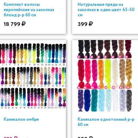
Комплект волосы
Натуральные пряди на
европейские на заколках
заколках в один цвет 45-50
блонд р-р 60 см
см
18 799
399
Канекалон омбре
Канекалон однотонный р-р
60 см