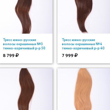
Тресс южно-русские
Тресс южно-русские
волосы окрашенные №3
волосы окрашенные №4
темно-коричневый р-р 50
темно-коричневый р-р 40
см
см
8 799
7 999