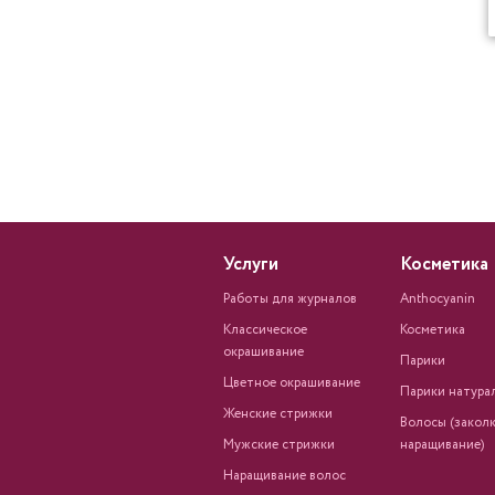
Услуги
Косметика
Работы для журналов
Anthocyanin
Классическое
Косметика
окрашивание
Парики
Цветное окрашивание
Парики натура
Женские стрижки
Волосы (заколк
Мужские стрижки
наращивание)
Наращивание волос