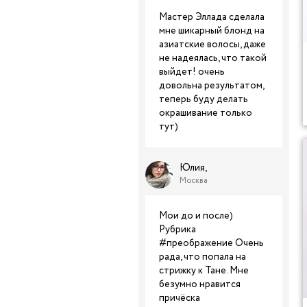
Мастер Эллада сделала
мне шикарный блонд на
азиатские волосы, даже
не надеялась, что такой
выйдет! очень
довольна результатом,
теперь буду делать
окрашивание только
тут)
Юлия,
Москва
Мои до и после)
Рубрика
#преображение Очень
рада, что попала на
стрижку к Тане. Мне
безумно нравится
причёска