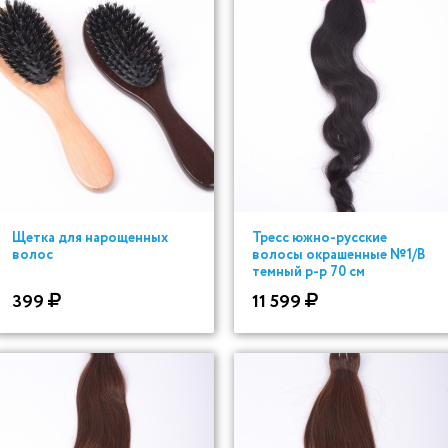
Щетка для нарощенных
Тресс южно-русские
волос
волосы окрашенные №1/B
темный р-р 70 см
399
11 599