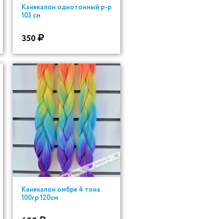
Канекалон однотонный р-р
103 см
350
Канекалон омбре 4 тона
100гр 120см