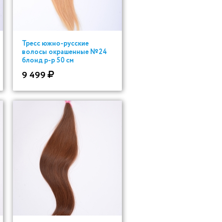
Тресс южно-русские
волосы окрашенные №24
блонд р-р 50 см
9 499