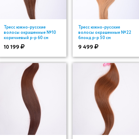
Тресс южно-русские
Тресс южно-русские
волосы окрашенные №10
волосы окрашенные №22
коричневый р-р 60 см
блонд р-р 50 см
10 199
9 499