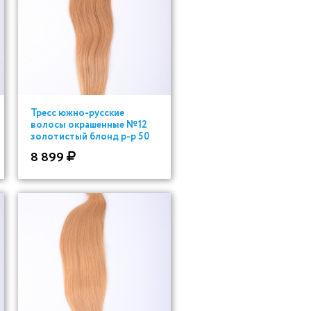
Тресс южно-русские
волосы окрашенные №12
золотистый блонд р-р 50
см
8 899