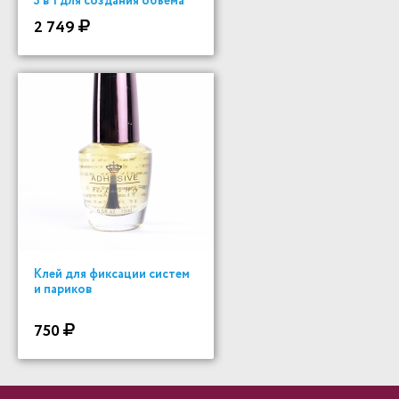
3 в 1 для создания объема
200 ml
2 749
Клей для фиксации систем
и париков
750