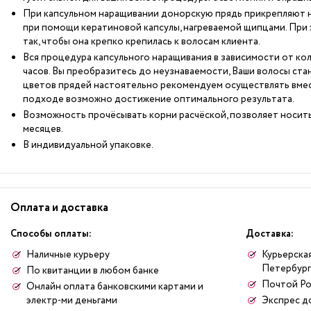
При капсульном наращивании донорскую прядь прикрепляют 
при помощи кератиновой капсулы, нагреваемой щипцами. При
так, чтобы она крепко крепилась к волосам клиента.
Вся процедура капсульного наращивания в зависимости от кол
часов. Вы преобразитесь до неузнаваемости, Ваши волосы ста
цветов прядей настоятельно рекомендуем осуществлять вмес
подходе возможно достижение оптимального результата.
Возможность прочёсывать корни расчёской, позволяет носить
месяцев.
В индивидуальной упаковке.
Оплата и доставка
Способы оплаты:
Доставка:
Наличные курьеру
Курьерская
Петербург
По квитанции в любом банке
Почтой Ро
Онлайн оплата банковскими картами и
электр-ми деньгами
Экспрес д