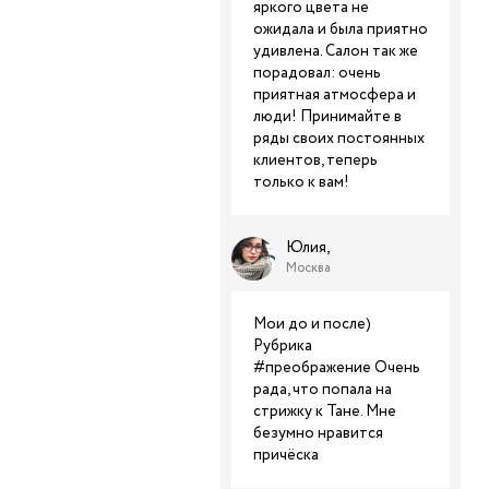
яркого цвета не
ожидала и была приятно
удивлена. Салон так же
порадовал: очень
приятная атмосфера и
люди! Принимайте в
ряды своих постоянных
клиентов, теперь
только к вам!
Юлия,
Москва
Мои до и после)
Рубрика
#преображение Очень
рада, что попала на
стрижку к Тане. Мне
безумно нравится
причёска