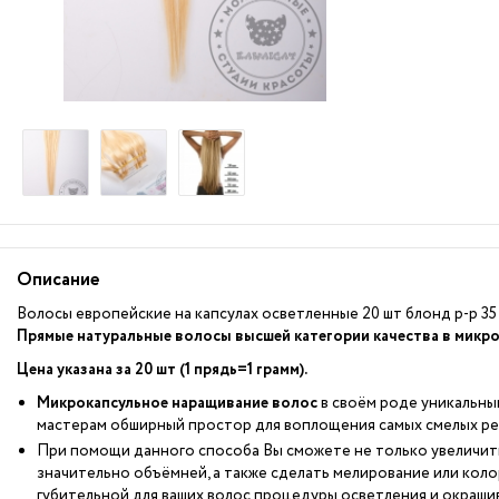
Описание
Волосы европейские на капсулах осветленные 20 шт блонд р-р 35
Прямые натуральные волосы высшей категории качества в микрок
Цена указана за 20 шт (1 прядь=1 грамм).
Микрокапсульное наращивание волос
в своём роде уникальн
мастерам обширный простор для воплощения самых смелых ре
При помощи данного способа Вы сможете не только увеличить 
значительно объёмней, а также сделать мелирование или коло
губительной для ваших волос процедуры осветления и окраши