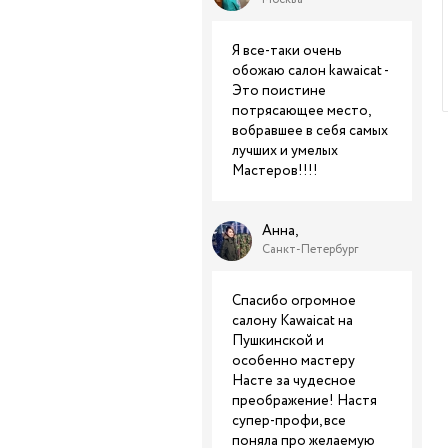
Я все-таки очень
обожаю салон kawaicat -
Это поистине
потрясающее место,
вобравшее в себя самых
лучших и умелых
Мастеров!!!!
Анна,
Санкт-Петербург
Спасибо огромное
салону Kawaicat на
Пушкинской и
особенно мастеру
Насте за чудесное
преображение! Настя
супер-профи, все
поняла про желаемую