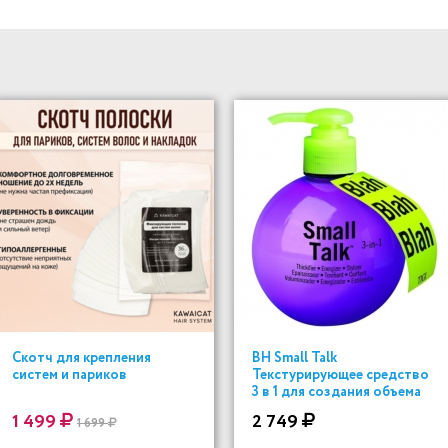
Скотч для крепления
BH Small Talk
систем и париков
Текстурирующее средство
3 в 1 для создания объема
200 ml
1 499
2 749
1 699