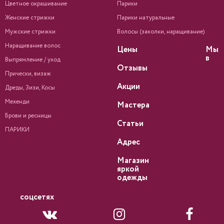
Цветное окрашивание
Парики
Женские стрижки
Парики натуральные
Мужские стрижки
Волосы (заколки, наращивание)
Наращивание волос
Цены
Мы
в
Выпрямление / уход
Отзывы
Прически, визаж
Акции
Дреды, Зизи, Косы
Мехенди
Мастера
Брови и ресницы
Статьи
ПАРИКИ
Адрес
Магазин
яркой
одежды
соцсетях