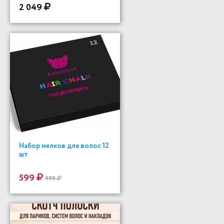
400мл
2 049
Набор мелков для волос 12
шт
599
999