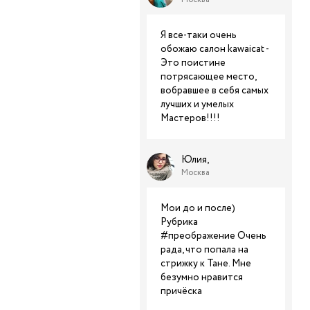
Я все-таки очень
обожаю салон kawaicat -
Это поистине
потрясающее место,
вобравшее в себя самых
лучших и умелых
Мастеров!!!!
Юлия,
Москва
Мои до и после)
Рубрика
#преображение Очень
рада, что попала на
стрижку к Тане. Мне
безумно нравится
причёска