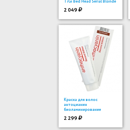
TiGi Bed Head Serial Blonde
400мл
2 049
Краска для волос
антоцианин
биоламинирование
2 299