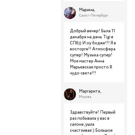
Марина,
Санкт-Петербург
Добрый вечер! Была 11
декабря на день Tigi в
СПб)) И оу бодже!!! Я в
восторге!! Атмосфера
супер! Музыка супер!
Моя мастер Анна
Марьевская просто 8
чудо света!!!
Маргарита,
Москва
Здравствуйте! Первый
раз побывала у вас в
салоне, ушла
счастливая:) Большое