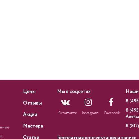
Цены
Мы в соцсетях
Наши
8 (495
Отзывы
8 (495
Вконтакте
Instagram
Facebook
Акции
Алекс
Мастера
8 (812
льные
и,
Статьи
Бесплатная консультация и запись