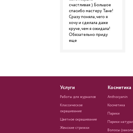
счастливая:) Большое
спасибо мастеру Тане!
Сразу поняла, чего я
хочу и сделала даже
круче, чем я ожидала!
Обязательно приду
еще
Услуги
Косметика
Работы для журналов
Anthocyanin
Классическое
Косметика
окрашивание
Парики
Цветное окрашивание
Парики натура
Женские стрижки
Волосы (заколк