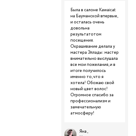
Была в салоне Kawaicat
на Бауманской впервые,
и осталась очень
довольна
результатотом
посещения.
Окрашивание делала у
мастера Эллады: мастер
внимательно выслушала
все мои пожелания, и в
итоге получилось
именно то, что я
хотела! Обожаю свой
новый цвет волос!
Огромное спасибо за
профессионализм и
замечательную
атмосферу!
Яна ,