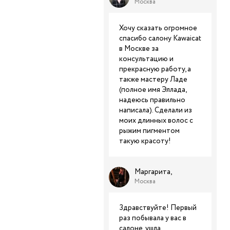
Москва
Хочу сказать огромное
спасибо салону Kawaicat
в Москве за
консультацию и
прекрасную работу, а
также мастеру Ладе
(полное имя Эллада,
надеюсь правильно
написала). Сделали из
моих длинных волос с
рыжим пигментом
такую красоту!
Маргарита,
Москва
Здравствуйте! Первый
раз побывала у вас в
салоне, ушла