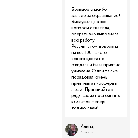
Большое спасибо
Элладе за окрашивание!
Выслушала, на все
вопросы ответила,
оперативно выполнила
всю работу!
Результатом довольна
на все 100, такого
яркого цвета не
ожидала и была приятно
удивлена. Салон так же
порадовал: очень
приятная атмосфера и
люди! Принимайте в
ряды своих постоянных
клиентов, теперь
только к вам!
Алина,
Москва