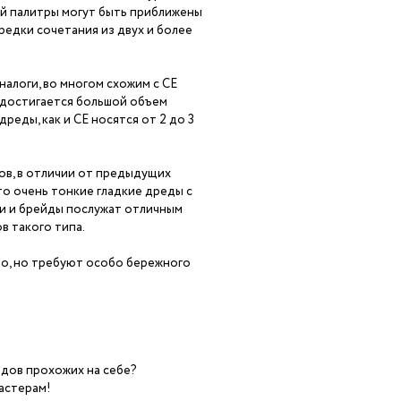
ой палитры могут быть приближены
ередки сочетания из двух и более
налоги, во многом схожим с СЕ
у достигается большой объем
реды, как и СЕ носятся от 2 до 3
ов, в отличии от предыдущих
Это очень тонкие гладкие дреды с
и и брейды послужат отличным
в такого типа.
во, но требуют особо бережного
дов прохожих на себе?
мастерам!