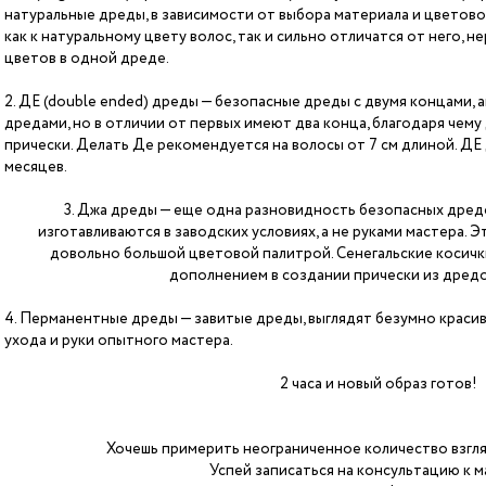
натуральные дреды, в зависимости от выбора материала и цветов
как к натуральному цвету волос, так и сильно отличатся от него, н
цветов в одной дреде.
2. ДЕ (double ended) дреды — безопасные дреды с двумя концами, а
дредами, но в отличии от первых имеют два конца, благодаря чем
прически. Делать Де рекомендуется на волосы от 7 см длиной. ДЕ д
месяцев.
3. Джа дреды — еще одна разновидность безопасных дред
изготавливаются в заводских условиях, а не руками мастера. 
довольно большой цветовой палитрой. Сенегальские косичк
дополнением в создании прически из дредо
4. Перманентные дреды — завитые дреды, выглядят безумно краси
ухода и руки опытного мастера.
2 часа и новый образ готов!
Хочешь примерить неограниченное количество взгля
Успей записаться на консультацию к 