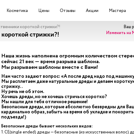
Косметика
Цены
Отзывы
Акции
Мастера
твенники короткой стрижки?!
Ваш 
Изменить на 
 короткой стрижки?!
Наша жизнь наполнена огромным количеством стереот
сейчас 21 век — время разрыва шаблона.
Мы разрываем шаблоны вместе с Вами!
Нам часто задают вопрос: «А после дред надо под машинку
Мы расплетаем даже натуральные дреды и делаем короткую
стрижку..
Ну речь не об этом.
Хочешь дреды, но не хочешь стричься коротко?
Мы нашли для тебя отличное решение!
Безопасные дреды, которые абсолютно безвредны для Ваш
кардинально образ, забыть на время об укладке и покорит
подъезда!)
Безопасные дреды бывают нескольких видов:
1. СЕ(single ended) дреды — безопасные (из искусственных волос) 