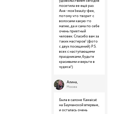
удовольствием сегодня
посетила ее ещё раз.
Аня - моя beauty-фея,
потому что творит с
волосами какую-то
магию, да и сама по себе
очень приятный
человек. Спасибо вам за
таких мастеров! (фото
с двух посещений) P.S.
всех с наступающими
праздниками, будьте
красивыми и верьте в
чудеса!)
Алина,
Москва
Была в салоне Kawaicat
на Бауманской впервые,
и осталась очень