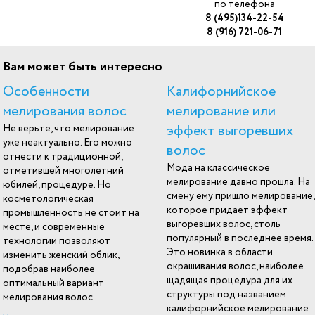
по телефона
8 (495)134-22-54
8 (916) 721-06-71
Вам может быть интересно
Особенности
Калифорнийское
мелирования волос
мелирование или
эффект выгоревших
Не верьте, что мелирование
уже неактуально. Его можно
волос
отнести к традиционной,
Мода на классическое
отметившей многолетний
мелирование давно прошла. На
юбилей, процедуре. Но
смену ему пришло мелирование,
косметологическая
которое придает эффект
промышленность не стоит на
выгоревших волос, столь
месте, и современные
популярный в последнее время.
технологии позволяют
Это новинка в области
изменить женский облик,
окрашивания волос, наиболее
подобрав наиболее
щадящая процедура для их
оптимальный вариант
структуры под названием
мелирования волос.
калифорнийское мелирование