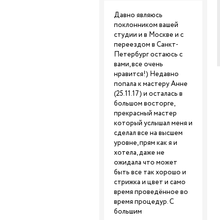
Давно являюсь
поклонником вашей
студии и в Москве и с
переездом в Санкт-
Петербург остаюсь с
вами, все очень
нравится!) Недавно
попала к мастеру Анне
(25.11.17) и осталась в
большом восторге,
прекрасный мастер
который услышал меня и
сделал все на высшем
уровне, прям как я и
хотела, даже не
ожидала что может
быть все так хорошо и
стрижка и цвет и само
время проведённое во
время процедур. С
большим