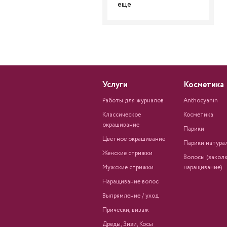
еще
Услуги
Косметика
Работы для журналов
Anthocyanin
Классическое
Косметика
окрашивание
Парики
Цветное окрашивание
Парики натура
Женские стрижки
Волосы (заколк
Мужские стрижки
наращивание)
Наращивание волос
Выпрямление / уход
Прически, визаж
Дреды, Зизи, Косы