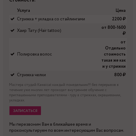
Стоимость:
Услуга
Цена
Стрижка + укладка со стайлингами
2200
от 800-1600
Хаир Тату (Hair tattoo)
от
Отдельно
Полировка волос
стоимость
такая же как
и у стрижки
Стрижка челки
800
Мастера студий Kawaicat каждый понедельник!!! без перерывов в
течение уже многих лет проходят внутреннее обучение с
приглашенными преподавателями - гуру в стрижках, окрашивании,
укладках.
ЗАПИСАТЬСЯ
Мы перезвоним Вам в ближайшее время и
проконсультируем по всем интересующим Вас вопросам.