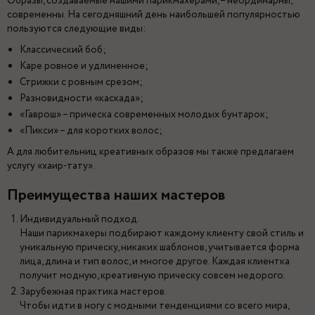
Образы, создаваемые нашими парикмахерами, – неординарны,
современны. На сегодняшний день наибольшей популярностью
пользуются следующие виды:
Классический боб;
Каре ровное и удлиненное;
Стрижки с ровным срезом;
Разновидности «каскада»;
«Гаврош» – прическа современных молодых бунтарок;
«Пикси» – для коротких волос;
А для любительниц креативных образов мы также предлагаем
услугу «хаир-тату».
Преимущества наших мастеров
Индивидуальный подход.
Наши парикмахеры подбирают каждому клиенту свой стиль и
уникальную прическу, никаких шаблонов, учитывается форма
лица, длина и тип волос, и многое другое. Каждая клиентка
получит модную, креативную прическу совсем недорого.
Зарубежная практика мастеров.
Чтобы идти в ногу с модными тенденциями со всего мира,