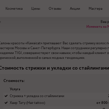
Косметика
Цены
Отзывы
Акции
Мастера
и
Ваш 
Изменить на 
Салоны красоты «Kawaicat» приглашают Вас сделать стрижку волос 
мастеров Москвы и Санкт-Петербурга. Наши сотрудники регулярно 
академии TIGI, совершенствуют свои навыки, чтобы каждый клиент 
прической, выполненной в самых модных тенденциях.
Стоимость стрижки и укладки со стайлингам
Стоимость:
Услуга
Стрижка + укладка со стайлингами
Хаир Тату (Hair tattoo)
от 800