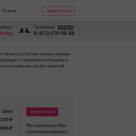
Статьи
ЗАПИСАТЬСЯ
регион:
Петербург
BUSINESS
8 (812) 670-98-88
Москву
по самым доступным ценам у лучших
проходят стажировки в Лондоне в
остался доволен своей стильной
и
Цена
ЗАПИСАТЬСЯ
2200
Мы перезвоним Вам
-1600
в ближайшее время и