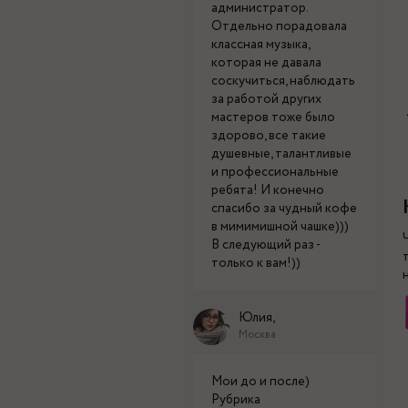
администратор.
Отдельно порадовала
классная музыка,
которая не давала
соскучиться, наблюдать
за работой других
мастеров тоже было
здорово, все такие
душевные, талантливые
и профессиональные
ребята! И конечно
спасибо за чудный кофе
в мимимишной чашке)))
В следующий раз -
только к вам!))
Юлия,
Москва
Мои до и после)
Рубрика