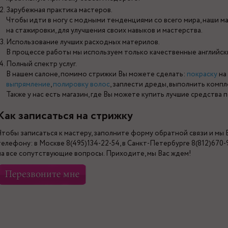
Зарубежная практика мастеров.
Чтобы идти в ногу с модными тенденциями со всего мира, наши м
на стажировки, для улучшения своих навыков и мастерства.
Использование лучших расходных материлов.
В процессе работы мы используем только качественные английск
Полный спектр услуг.
В нашем салоне, помимо стрижки Вы можете сделать:
покраску
на
выпрямление
,
полировку волос
, заплести дреды, выполнить компл
Также у нас есть магазин, где Вы можете купить лучшие средства 
Как записаться на стрижку
Чтобы записаться к мастеру, заполните форму обратной связи и мы
телефону: в Москве 8(495)134-22-54, в Санкт-Петербурге 8(812)670
на все сопутствующие вопросы. Приходите, мы Вас ждем!