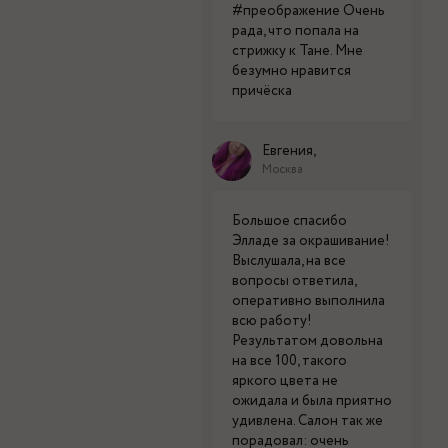
#преображение Очень
рада, что попала на
стрижку к Тане. Мне
безумно нравится
причёска
Евгения,
Москва
Большое спасибо
Элладе за окрашивание!
Выслушала, на все
вопросы ответила,
оперативно выполнила
всю работу!
Результатом довольна
на все 100, такого
яркого цвета не
ожидала и была приятно
удивлена. Салон так же
порадовал: очень