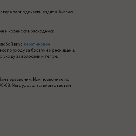
астера периодически ездят в Англию
ие и корейские расходники.
 любой вкус,
кератиновое
екс по уходу за бровями и ресницами.
по уходу за волосами и телом.
 Вам перезвоним. Или позвоните по
-98-88. Мы с удовольствием ответим