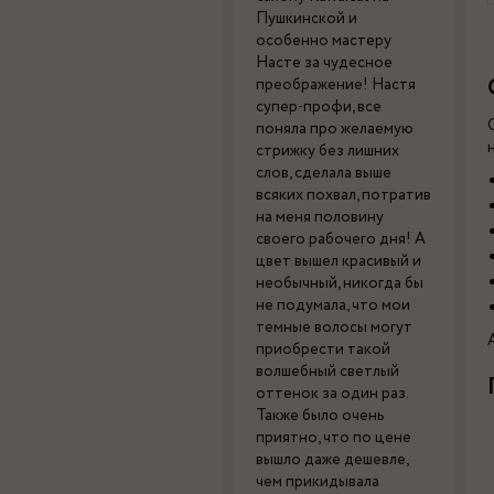
Пушкинской и
особенно мастеру
Насте за чудесное
преображение! Настя
супер-профи, все
поняла про желаемую
стрижку без лишних
слов, сделала выше
всяких похвал, потратив
на меня половину
своего рабочего дня! А
цвет вышел красивый и
необычный, никогда бы
не подумала, что мои
темные волосы могут
приобрести такой
волшебный светлый
оттенок за один раз.
Также было очень
приятно, что по цене
вышло даже дешевле,
чем прикидывала