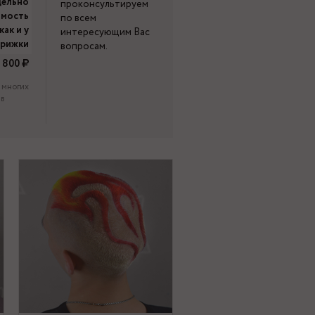
дельно
проконсультируем
имость
по всем
как и у
интересующим Вас
трижки
вопросам.
800
 многих
 в