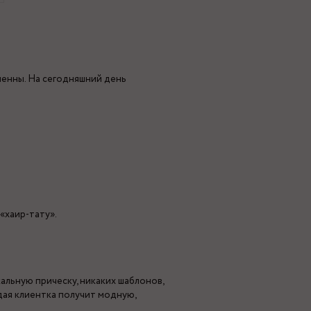
менны. На сегодняшний день
«хаир-тату».
альную прическу, никаких шаблонов,
ждая клиентка получит модную,