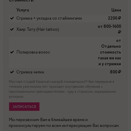
Стоимость:
Услуга
Цена
Стрижка + укладка со стайлингами
2200
от 800-1600
Хаир Тату (Hair tattoo)
от
Отдельно
Полировка волос
стоимость
такая же как
и у стрижки
Стрижка челки
800
Мастера студий Kawaicat каждый понедельник!!! без перерывов в
течение уже многих лет проходят внутреннее обучение с
приглашенными преподавателями - гуру в стрижках, окрашивании,
укладках.
ЗАПИСАТЬСЯ
Мы перезвоним Вам в ближайшее время и
проконсультируем по всем интересующим Вас вопросам.