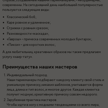
Образы, создаваемые нашими парикмахерами, – неординарны,
современны. На сегодняшний день наибольшей популярностью
пользуются следующие виды:
Классический боб;
Каре ровное и удлиненное;
Стрижки с ровным срезом;
Разновидности «каскада»;
«Гаврош» – прическа современных молодых бунтарок;
«Пикси» – для коротких волос;
А для любительниц креативных образов мы также предлагаем
услугу «хаир-тату».
Преимущества наших мастеров
Индивидуальный подход.
Наши парикмахеры подбирают каждому клиенту свой стиль и
уникальную прическу, никаких шаблонов, учитывается форма
лица, длина и тип волос, и многое другое. Каждая клиентка
получит модную, креативную прическу совсем недорого.
Зарубежная практика мастеров.
Чтобы идти в ногу с модными тенденциями со всего мира,