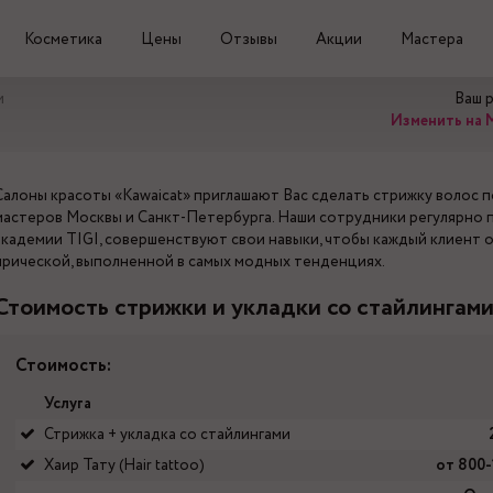
Косметика
Цены
Отзывы
Акции
Мастера
и
Ваш 
Изменить на 
Салоны красоты «Kawaicat» приглашают Вас сделать стрижку волос 
мастеров Москвы и Санкт-Петербурга. Наши сотрудники регулярно 
академии TIGI, совершенствуют свои навыки, чтобы каждый клиент 
прической, выполненной в самых модных тенденциях.
Стоимость стрижки и укладки со стайлингам
Стоимость:
Услуга
Стрижка + укладка со стайлингами
Хаир Тату (Hair tattoo)
от 800