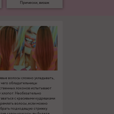
Прически, визаж
явые волосы сложно укладывать,
а чего обладательницы
ственных локонов испытывают
у хлопот. Необязательно
таваться с красивыми кудряшками
прямлять волосы, если можно
брать подходящую стрижку.
тив салон красоты, вы будете