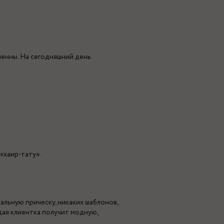
менны. На сегодняшний день
«хаир-тату».
альную прическу, никаких шаблонов,
ждая клиентка получит модную,