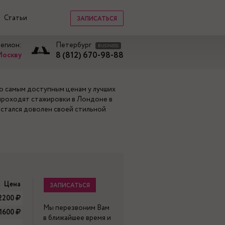
Статьи
ЗАПИСАТЬСЯ
регион:
Петербург
BUSINESS
8 (812) 670-98-88
Москву
по самым доступным ценам у лучших
проходят стажировки в Лондоне в
остался доволен своей стильной
и
Цена
ЗАПИСАТЬСЯ
2200
Мы перезвоним Вам
-1600
в ближайшее время и