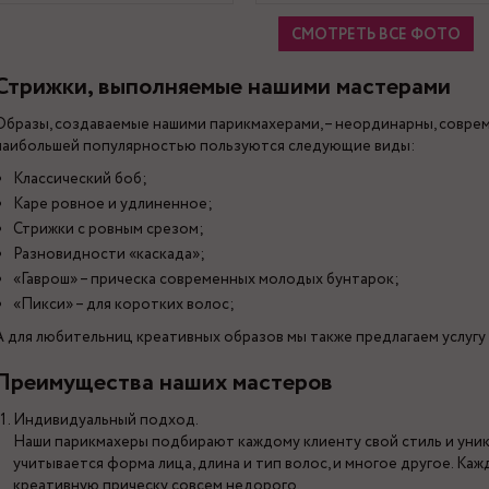
СМОТРЕТЬ ВСЕ ФОТО
Стрижки, выполняемые нашими мастерами
Образы, создаваемые нашими парикмахерами, – неординарны, совре
наибольшей популярностью пользуются следующие виды:
Классический боб;
Каре ровное и удлиненное;
Стрижки с ровным срезом;
Разновидности «каскада»;
«Гаврош» – прическа современных молодых бунтарок;
«Пикси» – для коротких волос;
А для любительниц креативных образов мы также предлагаем услугу 
Преимущества наших мастеров
Индивидуальный подход.
Наши парикмахеры подбирают каждому клиенту свой стиль и уник
учитывается форма лица, длина и тип волос, и многое другое. Ка
креативную прическу совсем недорого.