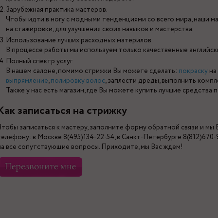
Зарубежная практика мастеров.
Чтобы идти в ногу с модными тенденциями со всего мира, наши м
на стажировки, для улучшения своих навыков и мастерства.
Использование лучших расходных материлов.
В процессе работы мы используем только качественные английск
Полный спектр услуг.
В нашем салоне, помимо стрижки Вы можете сделать:
покраску
на
выпрямление
,
полировку волос
, заплести дреды, выполнить компл
Также у нас есть магазин, где Вы можете купить лучшие средства 
Как записаться на стрижку
Чтобы записаться к мастеру, заполните форму обратной связи и мы
телефону: в Москве 8(495)134-22-54, в Санкт-Петербурге 8(812)670
на все сопутствующие вопросы. Приходите, мы Вас ждем!