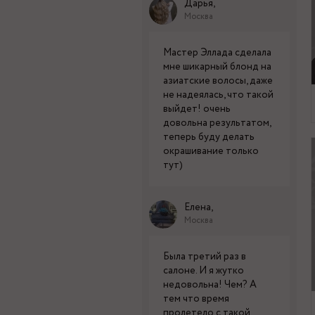
Дарья,
Москва
Мастер Эллада сделала
мне шикарный блонд на
азиатские волосы, даже
не надеялась, что такой
выйдет! очень
довольна результатом,
теперь буду делать
окрашивание только
тут)
Елена,
Москва
Была третий раз в
салоне. И я жутко
недовольна! Чем? А
тем что время
пролетело с такой