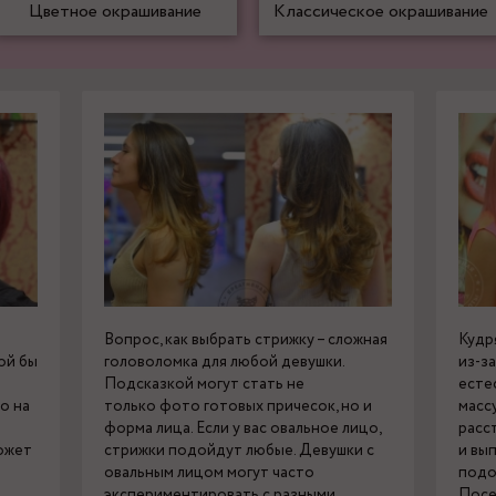
Цветное окрашивание
Классическое окрашивание
Вопрос, как выбрать стрижку – сложная
Кудр
ой бы
головоломка для любой девушки.
из-з
Подсказкой могут стать не
есте
о на
только фото готовых причесок, но и
масс
форма лица. Если у вас овальное лицо,
расс
ожет
стрижки подойдут любые. Девушки с
и вы
овальным лицом могут часто
подо
экспериментировать с разными
Посе