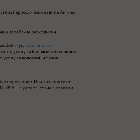
астера периодически ездят в Англию
ие и корейские расходники.
 любой вкус,
кератиновое
екс по уходу за бровями и ресницами.
по уходу за волосами и телом.
 Вам перезвоним. Или позвоните по
-98-88. Мы с удовольствием ответим