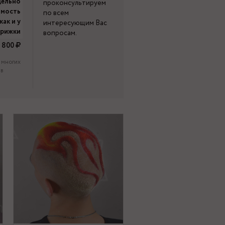
дельно
проконсультируем
имость
по всем
как и у
интересующим Вас
трижки
вопросам.
800
 многих
 в