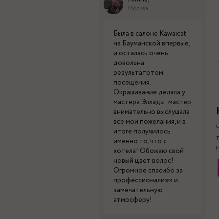
Москва
Была в салоне Kawaicat
на Бауманской впервые,
и осталась очень
довольна
результатотом
посещения.
Окрашивание делала у
мастера Эллады: мастер
внимательно выслушала
все мои пожелания, и в
итоге получилось
именно то, что я
хотела! Обожаю свой
новый цвет волос!
Огромное спасибо за
профессионализм и
замечательную
атмосферу!