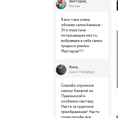
Виктория,
Москва
Я все-таки очень
обожаю салон kawaicat -
Это поистине
потрясающее место,
вобравшее в себя самых
лучших и умелых
Мастеров!!!!
Анна,
Санкт-Петербург
Спасибо огромное
салону Kawaicat на
Пушкинской и
особенно мастеру
Насте за чудесное
преображение! Настя
супер-профи, все