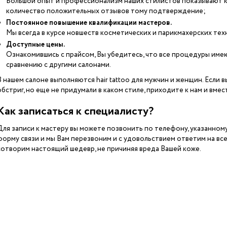
Большой опыт и профессионализм наших стилистов показывают 
количество положительных отзывов тому подтверждение;
Постоянное повышение квалификации мастеров.
Мы всегда в курсе новшеств косметических и парикмахерских техн
Доступные цены.
Ознакомившись с прайсом, Вы убедитесь, что все процедуры име
сравнению с другими салонами.
В нашем салоне выполняются hair tattoo для мужчин и женщин. Если 
обстриг, но еще не придумали в каком стиле, приходите к нам и вме
Как записаться к специалисту?
Для записи к мастеру вы можете позвонить по телефону, указанном
форму связи и мы Вам перезвоним и с удовольствием ответим на в
сотворим настоящий шедевр, не причиняя вреда Вашей коже.