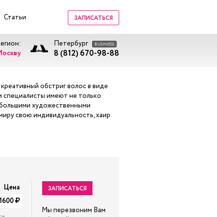
Статьи
ЗАПИСАТЬСЯ
регион:
Петербург
BUSINESS
8 (812) 670-98-88
Москву
я креативный обстриг волос в виде
и специалисты имеют не только
т большими художественными
 миру свою индивидуальность, хаир
Цена
ЗАПИСАТЬСЯ
-1600
Мы перезвоним Вам
ти