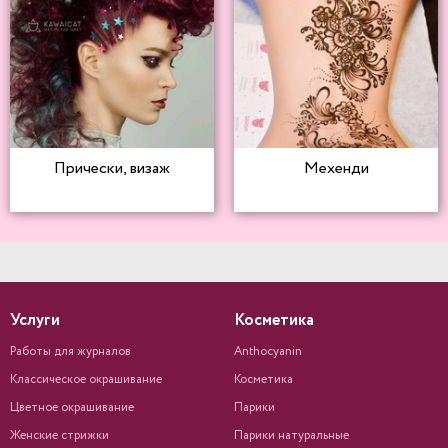
Прически, визаж
Мехенди
Услуги
Косметика
Работы для журналов
Anthocyanin
Классическое окрашивание
Косметика
Цветное окрашивание
Парики
Женские стрижки
Парики натуральные