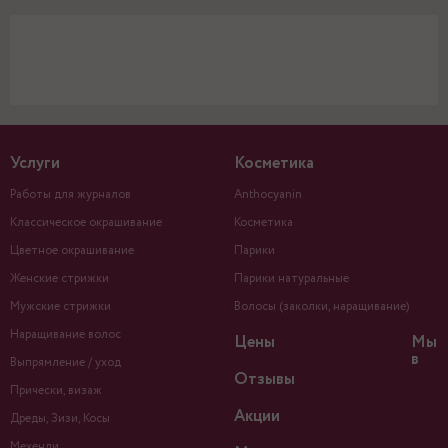
Услуги
Косметика
Работы для журналов
Anthocyanin
Классическое окрашивание
Косметика
Цветное окрашивание
Парики
Женские стрижки
Парики натуральные
Мужские стрижки
Волосы (заколки, наращивание)
Наращивание волос
Цены
Мы
в
Выпрямление / уход
Отзывы
Прически, визаж
Акции
Дреды, Зизи, Косы
Мехенди