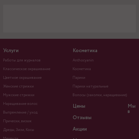
Услуги
Косметика
Работы для журналов
Anthocyanin
Классическое окрашивание
Косметика
Цветное окрашивание
Парики
Женские стрижки
Парики натуральные
Мужские стрижки
Волосы (заколки, наращивание)
Наращивание волос
Цены
Мы
в
Выпрямление / уход
Отзывы
Прически, визаж
Акции
Дреды, Зизи, Косы
Мехенди