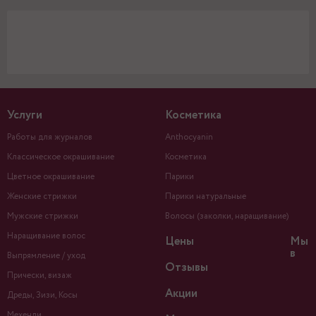
Услуги
Косметика
Работы для журналов
Anthocyanin
Классическое окрашивание
Косметика
Цветное окрашивание
Парики
Женские стрижки
Парики натуральные
Мужские стрижки
Волосы (заколки, наращивание)
Наращивание волос
Цены
Мы
в
Выпрямление / уход
Отзывы
Прически, визаж
Акции
Дреды, Зизи, Косы
Мехенди