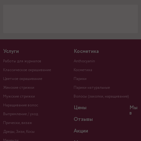
Услуги
Косметика
Работы для журналов
Anthocyanin
Классическое окрашивание
Косметика
Цветное окрашивание
Парики
Женские стрижки
Парики натуральные
Мужские стрижки
Волосы (заколки, наращивание)
Наращивание волос
Цены
Мы
в
Выпрямление / уход
Отзывы
Прически, визаж
Акции
Дреды, Зизи, Косы
Мехенди