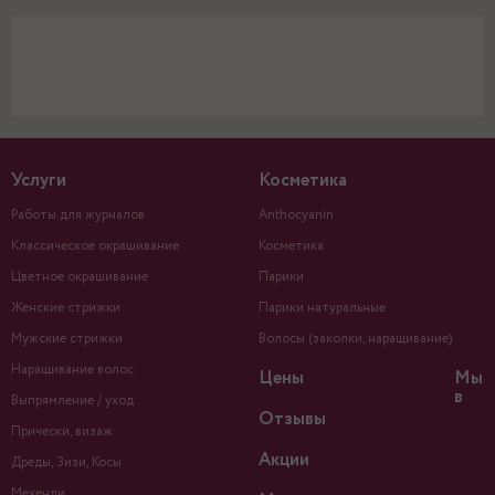
Услуги
Косметика
Работы для журналов
Anthocyanin
Классическое окрашивание
Косметика
Цветное окрашивание
Парики
Женские стрижки
Парики натуральные
Мужские стрижки
Волосы (заколки, наращивание)
Наращивание волос
Цены
Мы
в
Выпрямление / уход
Отзывы
Прически, визаж
Акции
Дреды, Зизи, Косы
Мехенди