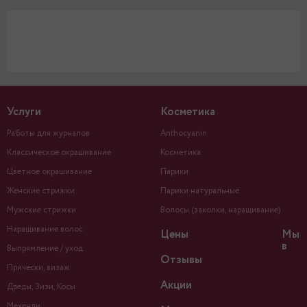
Услуги
Косметика
Работы для журналов
Anthocyanin
Классическое окрашивание
Косметика
Цветное окрашивание
Парики
Женские стрижки
Парики натуральные
Мужские стрижки
Волосы (заколки, наращивание)
Наращивание волос
Цены
Мы
в
Выпрямление / уход
Отзывы
Прически, визаж
Акции
Дреды, Зизи, Косы
Мехенди