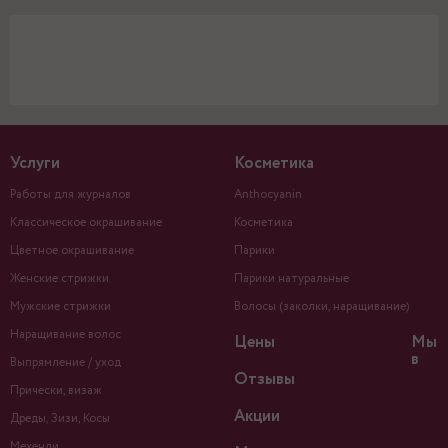
Услуги
Косметика
Работы для журналов
Anthocyanin
Классическое окрашивание
Косметика
Цветное окрашивание
Парики
Женские стрижки
Парики натуральные
Мужские стрижки
Волосы (заколки, наращивание)
Наращивание волос
Цены
Мы
в
Выпрямление / уход
Отзывы
Прически, визаж
Акции
Дреды, Зизи, Косы
Мехенди