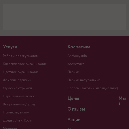
Услуги
Косметика
Работы для журналов
Anthocyanin
Классическое окрашивание
Косметика
Цветное окрашивание
Парики
Женские стрижки
Парики натуральные
Мужские стрижки
Волосы (заколки, наращивание)
Наращивание волос
Цены
Мы
в
Выпрямление / уход
Отзывы
Прически, визаж
Акции
Дреды, Зизи, Косы
Мехенди