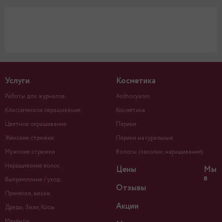
Услуги
Косметика
Работы для журналов
Anthocyanin
Классическое окрашивание
Косметика
Цветное окрашивание
Парики
Женские стрижки
Парики натуральные
Мужские стрижки
Волосы (заколки, наращивание)
Наращивание волос
Цены
Мы
в
Выпрямление / уход
Отзывы
Прически, визаж
Акции
Дреды, Зизи, Косы
Мехенди