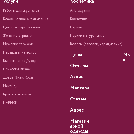
Услуги
Косметика
Работы для журналов
Anthocyanin
Классическое окрашивание
Косметика
Цветное окрашивание
Парики
Женские стрижки
Парики натуральные
Мужские стрижки
Волосы (заколки, наращивание)
Наращивание волос
Цены
Мы
в
Выпрямление / уход
Отзывы
Прически, визаж
Акции
Дреды, Зизи, Косы
Мехенди
Мастера
Брови и ресницы
Статьи
ПАРИКИ
Адрес
Магазин
яркой
одежды