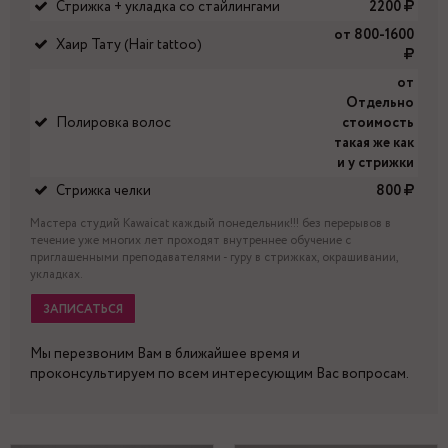
Стрижка + укладка со стайлингами
2200
от 800-1600
Хаир Тату (Hair tattoo)
от
Отдельно
Полировка волос
стоимость
такая же как
и у стрижки
Стрижка челки
800
Мастера студий Kawaicat каждый понедельник!!! без перерывов в
течение уже многих лет проходят внутреннее обучение с
приглашенными преподавателями - гуру в стрижках, окрашивании,
укладках.
ЗАПИСАТЬСЯ
Мы перезвоним Вам в ближайшее время и
проконсультируем по всем интересующим Вас вопросам.