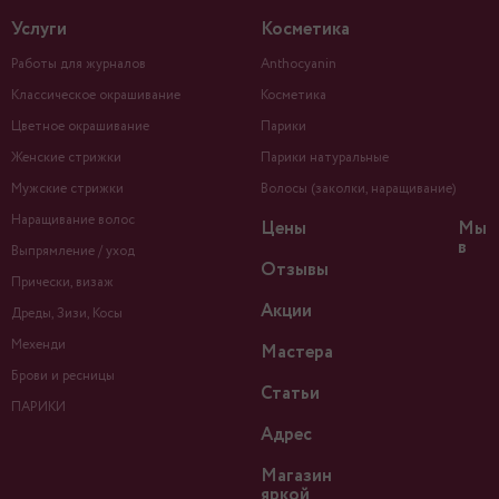
Услуги
Косметика
Работы для журналов
Anthocyanin
Классическое окрашивание
Косметика
Цветное окрашивание
Парики
Женские стрижки
Парики натуральные
Мужские стрижки
Волосы (заколки, наращивание)
Наращивание волос
Цены
Мы
в
Выпрямление / уход
Отзывы
Прически, визаж
Акции
Дреды, Зизи, Косы
Мехенди
Мастера
Брови и ресницы
Статьи
ПАРИКИ
Адрес
Магазин
яркой