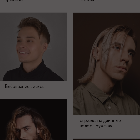
прическе
москва
Выбривание висков
стрижка на длинные
волосы мужская