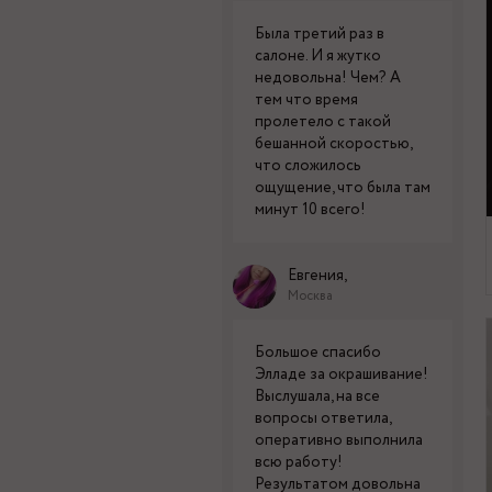
Была третий раз в
салоне. И я жутко
недовольна! Чем? А
тем что время
пролетело с такой
бешанной скоростью,
что сложилось
ощущение, что была там
минут 10 всего!
Евгения,
Москва
Большое спасибо
Элладе за окрашивание!
Выслушала, на все
вопросы ответила,
оперативно выполнила
всю работу!
Результатом довольна