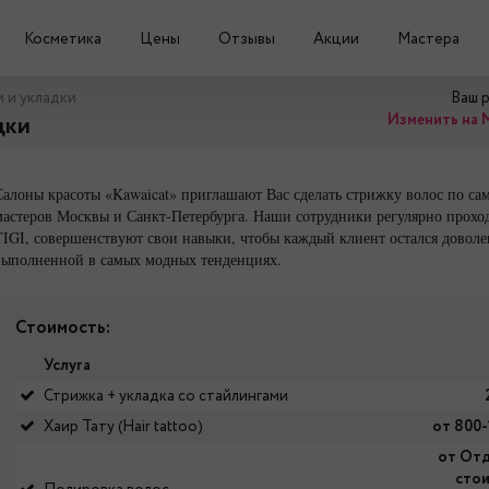
Косметика
Цены
Отзывы
Акции
Мастера
 и укладки
Ваш 
Изменить на 
дки
Салоны красоты «Kawaicat» приглашают Вас сделать стрижку волос по с
мастеров Москвы и Санкт-Петербурга. Наши сотрудники регулярно прохо
TIGI, совершенствуют свои навыки, чтобы каждый клиент остался доволе
выполненной в самых модных тенденциях.
Стоимость:
Услуга
Стрижка + укладка со стайлингами
Хаир Тату (Hair tattoo)
от 800
от От
сто