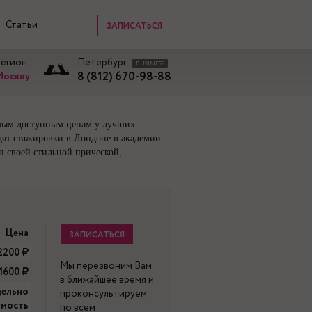
Статьи
ЗАПИСАТЬСЯ
регион:
Петербург
BUSINESS
8 (812) 670-98-88
Москву
амым доступным ценам у лучших
дят стажировки в Лондоне в академии
н своей стильной прической,
Цена
ЗАПИСАТЬСЯ
2200
Мы перезвоним Вам
-1600
в ближайшее время и
дельно
проконсультируем
имость
по всем