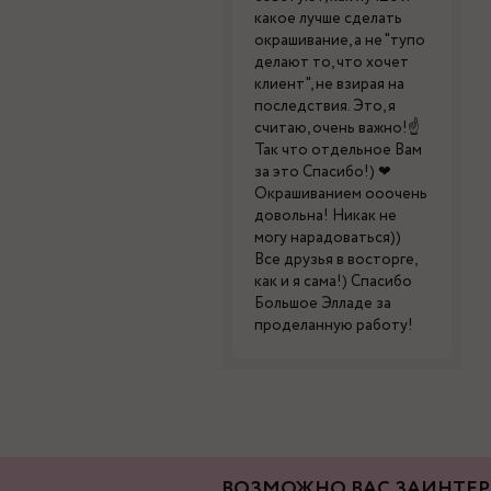
какое лучше сделать
окрашивание, а не "тупо
делают то, что хочет
клиент", не взирая на
последствия. Это, я
считаю, очень важно!☝
Так что отдельное Вам
за это Спасибо!) ❤
Окрашиванием ооочень
довольна! Никак не
могу нарадоваться))
Все друзья в восторге,
как и я сама!) Спасибо
Большое Элладе за
проделанную работу!
ВОЗМОЖНО ВАС ЗАИНТЕР