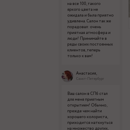
на все 100, такого
яркого цвета не
ожидала и была приятно
удивлена. Салон так же
порадовал: очень
приятная атмосфера и
люди! Принимайте в
ряды своих постоянных
клиентов, теперь
только к вам!
Анастасия,
Санкт-Петербург
Ваш салон в СПб стал
для меня приятным
открытием! Обычно,
прежде чем найти
хорошего колориста,
приходится наткнуться
на множество других,