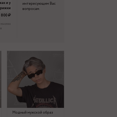
как и у
интересующим Вас
трижки
вопросам.
800
 многих
 в
Модный мужской образ