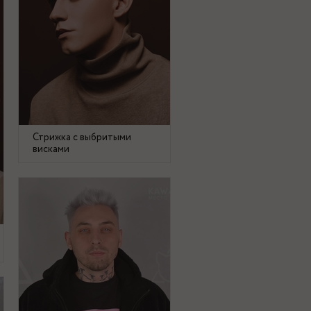
Стрижка с выбритыми
висками