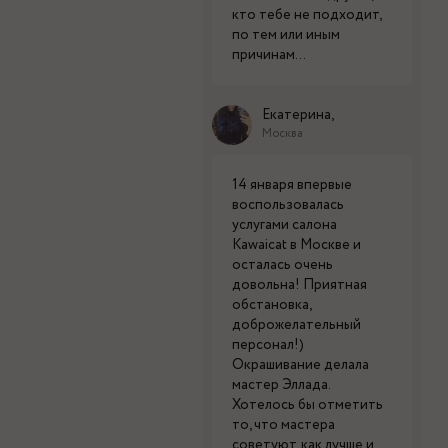
кто тебе не подходит,
по тем или иным
причинам...
Екатерина,
Москва
14 января впервые
воспользовалась
услугами салона
Kawaicat в Москве и
осталась очень
довольна! Приятная
обстановка,
доброжелательный
персонал!)
Окрашивание делала
мастер Эллада.
Хотелось бы отметить
то, что мастера
советуют, как лучше и