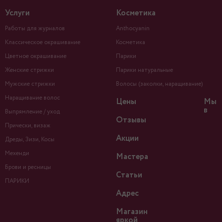
Услуги
Косметика
Работы для журналов
Anthocyanin
Классическое окрашивание
Косметика
Цветное окрашивание
Парики
Женские стрижки
Парики натуральные
Мужские стрижки
Волосы (заколки, наращивание)
Наращивание волос
Цены
Мы
в
Выпрямление / уход
Отзывы
Прически, визаж
Акции
Дреды, Зизи, Косы
Мехенди
Мастера
Брови и ресницы
Статьи
ПАРИКИ
Адрес
Магазин
яркой