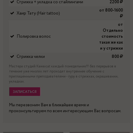
Стрижка + укладка со стайлингами
2200
от 800-1600
Хаир Тату (Hair tattoo)
от
Отдельно
Полировка волос
стоимость
такая же как
и у стрижки
Стрижка челки
800
Мастера студий Kawaicat каждый понедельник!!! без перерывов в
течение уже многих лет проходят внутреннее обучение с
приглашенными преподавателями - гуру в стрижках, окрашивании,
укладках.
ЗАПИСАТЬСЯ
Мы перезвоним Вам в ближайшее время и
проконсультируем по всем интересующим Вас вопросам.