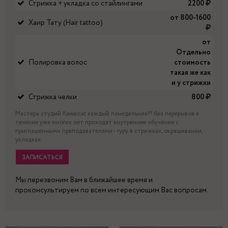
Стрижка + укладка со стайлингами
2200
от 800-1600
Хаир Тату (Hair tattoo)
от
Отдельно
Полировка волос
стоимость
такая же как
и у стрижки
Стрижка челки
800
Мастера студий Kawaicat каждый понедельник!!! без перерывов в
течение уже многих лет проходят внутреннее обучение с
приглашенными преподавателями - гуру в стрижках, окрашивании,
укладках.
ЗАПИСАТЬСЯ
Мы перезвоним Вам в ближайшее время и
проконсультируем по всем интересующим Вас вопросам.