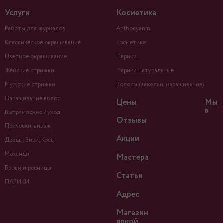
Услуги
Косметика
Работы для журналов
Anthocyanin
Классическое окрашивание
Косметика
Цветное окрашивание
Парики
Женские стрижки
Парики натуральные
Мужские стрижки
Волосы (заколки, наращивание)
Наращивание волос
Цены
Мы
в
Выпрямление / уход
Отзывы
Прически, визаж
Акции
Дреды, Зизи, Косы
Мехенди
Мастера
Брови и ресницы
Статьи
ПАРИКИ
Адрес
Магазин
яркой