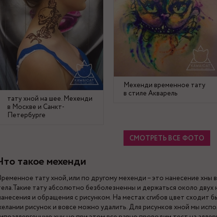
Мехенди временное тату
в стиле Акварель
тату хной на шее. Мехенди
в Москве и Санкт-
Петербурге
СМОТРЕТЬ ВСЕ ФОТО
Что такое мехенди
Временное тату хной, или по другому мехенди – это нанесение хны в
тела.Такие тату абсолютно безболезненны и держаться около двух н
нанесения и обращения с рисунком. На местах сгибов цвет сходит б
желании рисунок и вовсе можно удалить. Для рисунков хной мы исп