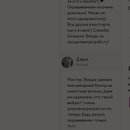
за это Спасибо!) ❤
Окрашиванием ооочень
довольна! Никак не
могу нарадоваться))
Все друзья в восторге,
как и я сама!) Спасибо
Большое Элладе за
проделанную работу!
Дарья,
Москва
Мастер Эллада сделала
мне шикарный блонд на
азиатские волосы, даже
не надеялась, что такой
выйдет! очень
довольна результатом,
теперь буду делать
окрашивание только
тут)