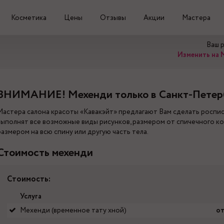
Косметика
Цены
Отзывы
Акции
Мастера
Ваш 
Изменить на 
ВНИМАНИЕ! Мехенди только в Санкт-Петер
Мастера салона красоты «Кавакэйт» предлагают Вам сделать роспи
выполнят все возможные виды рисунков, размером от спичечного ко
размером на всю спину или другую часть тела.
Стоимость мехенди
Стоимость:
Услуга
Мехенди (временное тату хной)
от