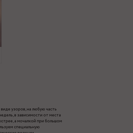
 виде узоров, на любую часть
едель, в зависимости от места
ыстрее, а мочалкой при большом
ользуем специальную