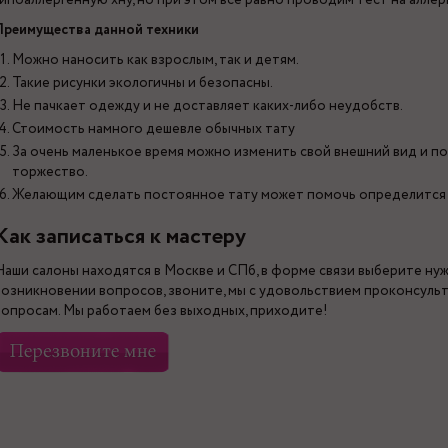
гипоаллергенную хну, но при этом все равно проводим тест на аллер
Преимущества данной техники
Можно наносить как взрослым, так и детям.
Такие рисунки экологичны и безопасны.
Не пачкает одежду и не доставляет каких-либо неудобств.
Стоимость намного дешевле обычных тату
За очень маленькое время можно изменить свой внешний вид и по
торжество.
Желающим сделать постоянное тату может помочь определится 
Как записаться к мастеру
Наши салоны находятся в Москве и СПб, в форме связи выберите ну
возникновении вопросов, звоните, мы с удовольствием проконсуль
вопросам. Мы работаем без выходных, приходите!