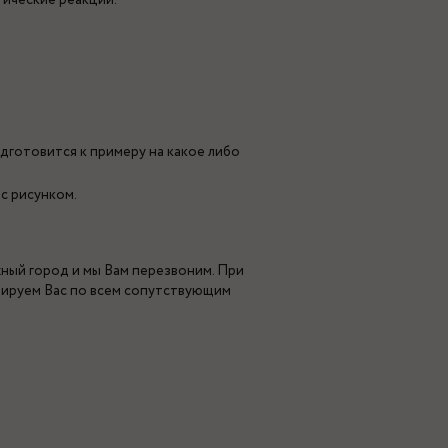
гические реакции.
дготовится к примеру на какое либо
с рисунком.
жный город и мы Вам перезвоним. При
тируем Вас по всем сопутствующим