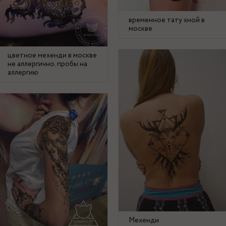
временное тату хной в
москве
цветное мехенди в москве
не аллергично. пробы на
аллергию
Мехенди