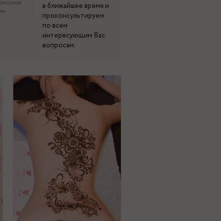
рисунки
в ближайшее время и
ми.
проконсультируем
по всем
интересующим Вас
вопросам.