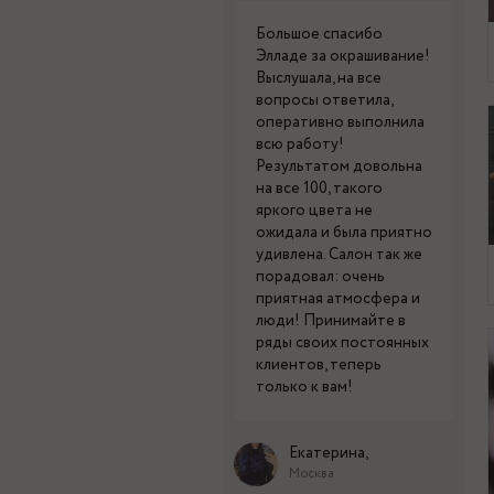
Большое спасибо
Элладе за окрашивание!
Выслушала, на все
вопросы ответила,
оперативно выполнила
всю работу!
Результатом довольна
на все 100, такого
яркого цвета не
ожидала и была приятно
удивлена. Салон так же
порадовал: очень
приятная атмосфера и
люди! Принимайте в
ряды своих постоянных
клиентов, теперь
только к вам!
Екатерина,
Москва