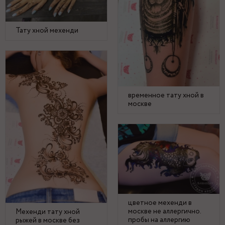
Тату хной мехенди
временное тату хной в
москве
цветное мехенди в
москве не аллергично.
Мехенди тату хной
пробы на аллергию
рыжей в москве без