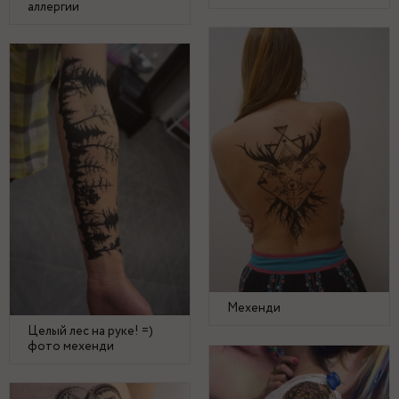
аллергии
Мехенди
Целый лес на руке! =)
фото мехенди