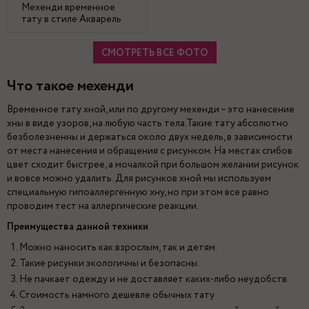
Мехенди временное
тату в стиле Акварель
СМОТРЕТЬ ВСЕ ФОТО
Что такое мехенди
Временное тату хной, или по другому мехенди – это нанесение
хны в виде узоров, на любую часть тела.Такие тату абсолютно
безболезненны и держаться около двух недель, в зависимости
от места нанесения и обращения с рисунком. На местах сгибов
цвет сходит быстрее, а мочалкой при большом желании рисунок
и вовсе можно удалить. Для рисунков хной мы используем
специальную гипоаллергенную хну, но при этом все равно
проводим тест на аллергические реакции.
Преимущества данной техники
Можно наносить как взрослым, так и детям.
Такие рисунки экологичны и безопасны.
Не пачкает одежду и не доставляет каких-либо неудобств.
Стоимость намного дешевле обычных тату