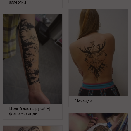
аллергии
Мехенди
Целый лес на руке! =)
фото мехенди