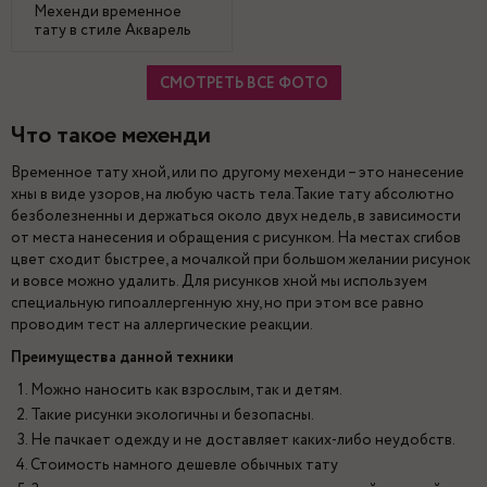
Мехенди временное
тату в стиле Акварель
СМОТРЕТЬ ВСЕ ФОТО
Что такое мехенди
Временное тату хной, или по другому мехенди – это нанесение
хны в виде узоров, на любую часть тела.Такие тату абсолютно
безболезненны и держаться около двух недель, в зависимости
от места нанесения и обращения с рисунком. На местах сгибов
цвет сходит быстрее, а мочалкой при большом желании рисунок
и вовсе можно удалить. Для рисунков хной мы используем
специальную гипоаллергенную хну, но при этом все равно
проводим тест на аллергические реакции.
Преимущества данной техники
Можно наносить как взрослым, так и детям.
Такие рисунки экологичны и безопасны.
Не пачкает одежду и не доставляет каких-либо неудобств.
Стоимость намного дешевле обычных тату