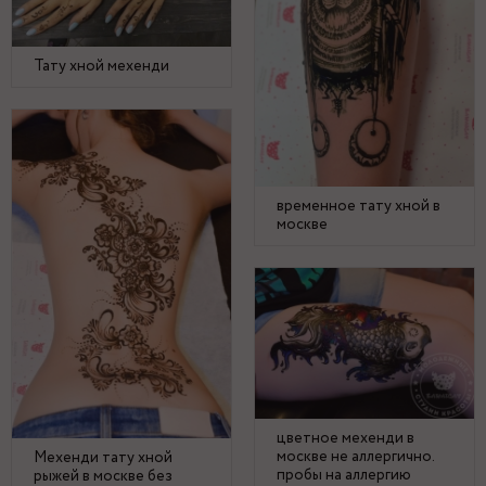
Тату хной мехенди
временное тату хной в
москве
цветное мехенди в
москве не аллергично.
Мехенди тату хной
пробы на аллергию
рыжей в москве без