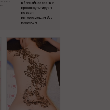
рисунки
в ближайшее время и
ми.
проконсультируем
по всем
интересующим Вас
вопросам.