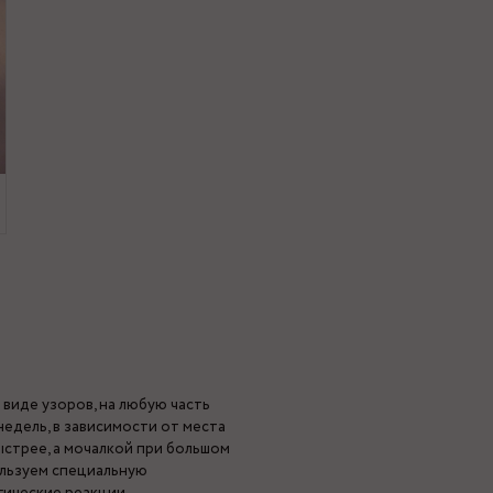
 виде узоров, на любую часть
едель, в зависимости от места
ыстрее, а мочалкой при большом
ользуем специальную