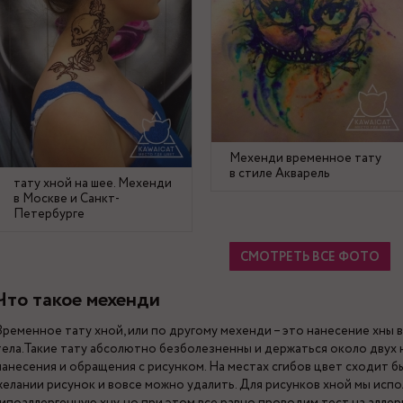
Мехенди временное тату
в стиле Акварель
тату хной на шее. Мехенди
в Москве и Санкт-
Петербурге
СМОТРЕТЬ ВСЕ ФОТО
Что такое мехенди
Временное тату хной, или по другому мехенди – это нанесение хны в
тела.Такие тату абсолютно безболезненны и держаться около двух н
нанесения и обращения с рисунком. На местах сгибов цвет сходит б
желании рисунок и вовсе можно удалить. Для рисунков хной мы исп