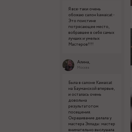
Я все-таки очень
обожаю салон kawaicat -
Это поистине
потрясающее место,
вобравшее в себя самых
лучших и умелых
Мастеров!!!!
Алина,
Москва
Была в салоне Kawaicat
на Бауманской впервые,
и осталась очень
довольна
результатотом
посещения.
Окрашивание делала у
мастера Эллады: мастер
внимательно выслушала