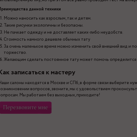
гипоаллергенную хну, но при этом все равно проводим тест на аллер
Преимущества данной техники
Можно наносить как взрослым, так и детям.
Такие рисунки экологичны и безопасны.
Не пачкает одежду и не доставляет каких-либо неудобств.
Стоимость намного дешевле обычных тату
За очень маленькое время можно изменить свой внешний вид и по
торжество.
Желающим сделать постоянное тату может помочь определится 
Как записаться к мастеру
Наши салоны находятся в Москве и СПб, в форме связи выберите ну
возникновении вопросов, звоните, мы с удовольствием проконсуль
вопросам. Мы работаем без выходных, приходите!