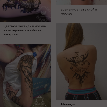
временное тату хной в
москве
цветное мехенди в москве
не аллергично. пробы на
аллергию
Мехенди