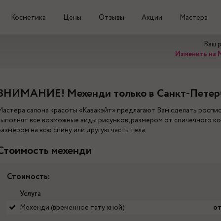
Косметика
Цены
Отзывы
Акции
Мастера
Ваш 
Изменить на 
ВНИМАНИЕ! Мехенди только в Санкт-Петер
Мастера салона красоты «Кавакэйт» предлагают Вам сделать роспи
выполнят все возможные виды рисунков, размером от спичечного ко
размером на всю спину или другую часть тела.
Стоимость мехенди
Стоимость:
Услуга
Мехенди (временное тату хной)
от