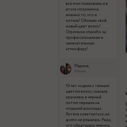
все мои пожелания, и в
итоге получилось
именно то, что я
хотела! Обожаю свой
новый цвет волос!
Огромное спасибо за
профессионализм и
замечательную
атмосферу!
Марина,
Москва
10 лет ходила с темным
цветом волос, сначала
красилась в черный
потом перешла на
«горький шоколад».
Хотела осветлиться, но
долго не решалась. Рада,
что обратилась именно