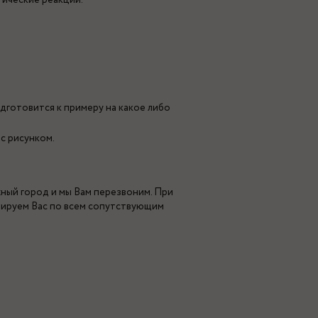
гические реакции.
дготовится к примеру на какое либо
с рисунком.
жный город и мы Вам перезвоним. При
тируем Вас по всем сопутствующим