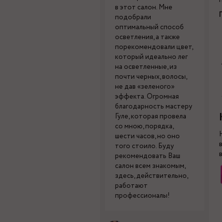
в этот салон. Мне
подобрали
оптимальный способ
осветления, а также
порекомендовали цвет,
который идеально лег
на осветленные, из
почти черных, волосы,
не дав «зеленого»
эффекта. Огромная
благодарность мастеру
Гуле, которая провела
со мною, порядка,
шести часов, но оно
того стоило. Буду
рекомендовать Ваш
салон всем знакомым,
здесь, действительно,
работают
профессионалы!