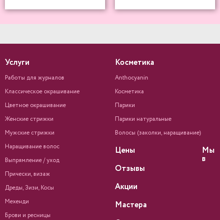
Услуги
Косметика
Работы для журналов
Anthocyanin
Классическое окрашивание
Косметика
Цветное окрашивание
Парики
Женские стрижки
Парики натуральные
Мужские стрижки
Волосы (заколки, наращивание)
Наращивание волос
Цены
Мы
в
Выпрямление / уход
Отзывы
Прически, визаж
Акции
Дреды, Зизи, Косы
Мехенди
Мастера
Брови и ресницы