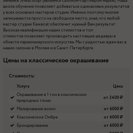
линейке Shwarzkopf (являемся салоном-партнером марки). Наша
школа обучения позволяет добиваться одинаковых результатов
у всех основных мастеров студии. Именно поэтому многие
записываются просто на свободное место, зная, что любой
мастер студии Kawaicat обеспечит нужный Вам результат.
Высокая квалификация наших стилистов и топ
стилистов позволяет производить настоящие шедевры в
области парикмахерского искусства. Мы с радостью ждем вас в
наших салонах в Москве и в Санкт-Петербурге.
Цены на классическое окрашивание
Стоимость:
Услуга
Цена
Окрашивание в 1 тон в классических
от 2400
природных тонах
Мелирование волос
от 6000
Классическое Омбре
от 6000
Брондирование
от 6000