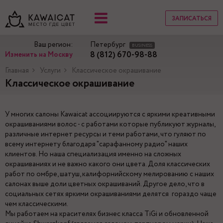
ЗАПИСАТЬСЯ
Ваш регион:
Петербург
BUSINESS
8 (812) 670-98-88
Изменить на Москву
Главная
Услуги
Классическое окрашивание
Классическое окрашивание
У многих салоны Kawaicat ассоциируются с яркими креативными
окрашиваниями волос - с работами которые публикуют журналы,
различные интернет ресурсы и теми работами, что гуляют по
всему интернету благодаря "сарафанному радио" наших
клиентов. Но наша специализация именно на сложных
окрашиваниях и не важно какого они цвета. Доля классических
работ по омбре, шатуш, калифорнийскому мелированию с наших
салонах выше доли цветных окрашиваний. Другое дело, что в
социальных сетях яркими окрашиваниями делятся гораздо чаще
чем классическими.
Мы работаем на красителях бизнес класса TiGi и обновленной