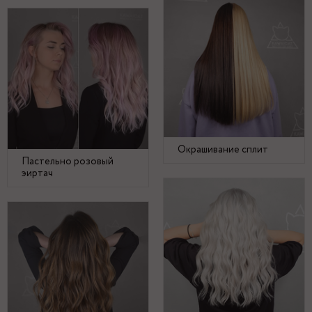
Окрашивание сплит
Пастельно розовый
эиртач