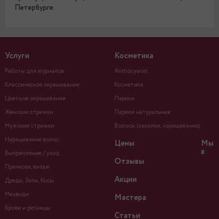
Петербурге.
Услуги
Косметика
Работы для журналов
Anthocyanin
Классическое окрашивание
Косметика
Цветное окрашивание
Парики
Женские стрижки
Парики натуральные
Мужские стрижки
Волосы (заколки, наращивание)
Наращивание волос
Цены
Мы
в
Выпрямление / уход
Отзывы
Прически, визаж
Акции
Дреды, Зизи, Косы
Мехенди
Мастера
Брови и ресницы
Статьи