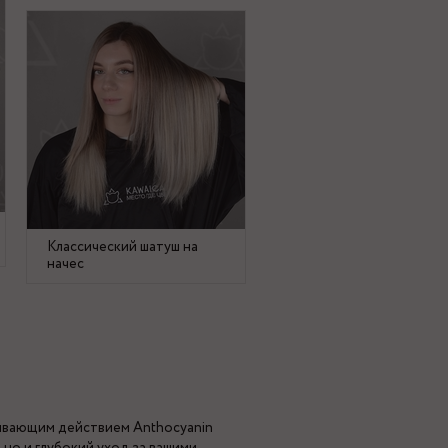
Классический шатуш на
начес
ивающим действием Anthocyanin