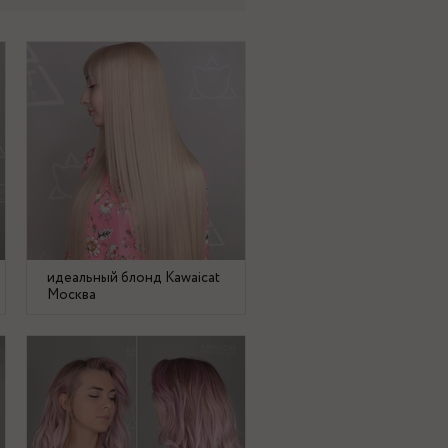
идеальный блонд Kawaicat
Москва