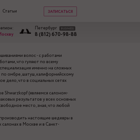
Статьи
ЗАПИСАТЬСЯ
регион:
Петербург
BUSINESS
8 (812) 670-98-88
Москву
шиваниями волос - с работами
ботами, что гуляют по всему
 специализация именно на сложных
т по омбре, шатуш, калифорнийскому
ое дело, что в социальных сетях
ке Shwarzkopf (являемся салоном-
аковых результатов у всех основных
вободное место, зная, что любой
 производить настоящие шедевры в
 салонах в Москве и в Санкт-