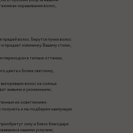
, но и глубокий уход за вашими
техниках окрашивания волос,
 прядей волос. Берутся пучки волос
у и придает изюминку Вашему стилю;
ым переходом в теплые оттенки;
го цвета к более светлому;
выгоревших волос на солнце.
ядят живыми и ухоженными;
пенным их осветлением.
те получить и мы подберем наилучшую
приобретут силу и блеск благодаря
вавшиеся нашими услугами,