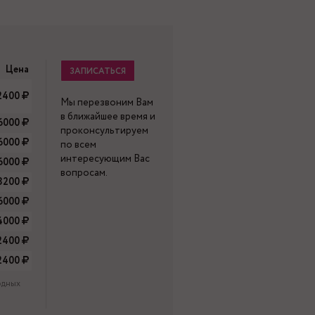
Цена
ЗАПИСАТЬСЯ
2400
Мы перезвоним Вам
в ближайшее время и
6000
проконсультируем
6000
по всем
интересующим Вас
6000
вопросам.
8200
6000
4000
2400
2400
одных