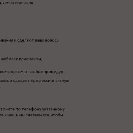
няемых составов.
ивания и сделают ваши волосы
 наиболее приемлемы;
я комфортом от любых процедур;
волос и сделают профессиональную
.
озвоните по телефону указанному
 к нам, и мы сделаем все, чтобы