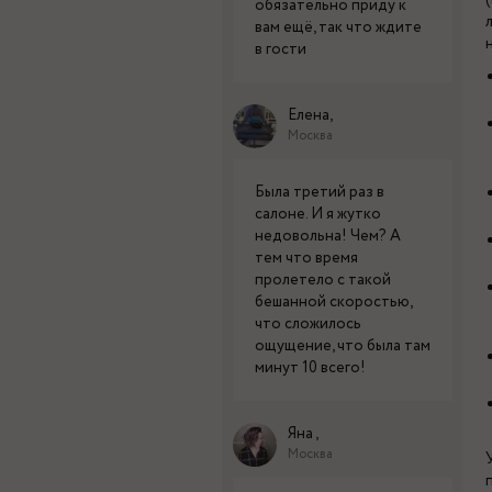
обязательно приду к
вам ещё, так что ждите
в гости
Елена,
Москва
Была третий раз в
салоне. И я жутко
недовольна! Чем? А
тем что время
пролетело с такой
бешанной скоростью,
что сложилось
ощущение, что была там
минут 10 всего!
Яна ,
Москва