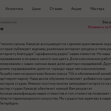
Косметика
Цены
Отзывы
Акции
Мастера
рашивание
Ваш 
Изменить на 
ие
У многих салоны Kawaicat ассоциируются с яркими креативными окра
которые публикуют журналы, различные интернет ресурсы и теми ра
интернету благодаря "сарафанному радио" наших клиентов. Но наша
окрашиваниях и не важно какого они цвета. Доля классических рабо
мелированию с наших салонах выше доли цветных окрашиваний. Друг
яркими окрашиваниями делятся гораздо чаще чем классическими.
Мы работаем на красителях бизнес класса TiGi и обновленной линей
партнером марки). Наша школа обучения позволяет добиваться один
мастеров студии. Именно поэтому многие записываются просто на с
мастер студии Kawaicat обеспечит нужный Вам результат.
Высокая квалификация наших стилистов и топ стилистов позволяет
области парикмахерского искусства. Мы с радостью ждем вас в наших
Петербурге.