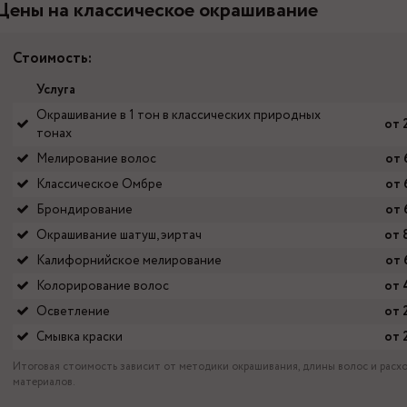
Цены на классическое окрашивание
Стоимость:
Услуга
Окрашивание в 1 тон в классических природных
от 
тонах
Мелирование волос
от 
Классическое Омбре
от 
Брондирование
от 
Окрашивание шатуш, эиртач
от 
Калифорнийское мелирование
от 
Колорирование волос
от 
Осветление
от 
Смывка краски
от 
Итоговая стоимость зависит от методики окрашивания, длины волос и расх
материалов.