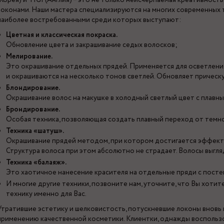
(Корея) и TIGI (Англия) – это не только неисчерпаемая креативность
локонами. Наши мастера специализируются на многих современных 
наиболее востребованными среди которых выступают:
Цветная и классическая покраска.
Обновление цвета и закрашивание седых волосков;
Мелирование.
Это окрашивание отдельных прядей. Применяется для осветления
и окрашиваются на несколько тонов светлей. Обновляет прическ
Блондирование.
Окрашивание волос на макушке в холодный светлый цвет с плавн
Брондирование.
Особая техника, позволяющая создать плавный переход от темно
Техника «шатуш».
Окрашивание прядей методом, при котором достигается эффект 
Структура волоса при этом абсолютно не страдает. Волосы выгл
Техника «балаяж».
Это хаотичное нанесение красителя на отдельные пряди с посте
И многие другие техники, позвоните нам, уточните, что Вы хоти
технику именно для Вас.
Утратившие эстетику и шелковистость, потускневшие локоны вновь 
применению качественной косметики. Клиентки, однажды воспользо