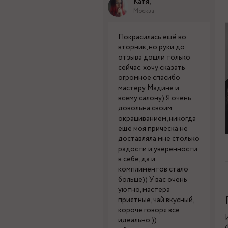
Катя,
Москва
Покрасилась ещё во
вторник, но руки до
отзыва дошли только
сейчас. хочу сказать
огромное спасибо
мастеру Мадине и
всему салону) Я очень
довольна своим
окрашиванием, никогда
ещё моя причёска не
доставляла мне столько
радости и уверенности
в себе, да и
комплиментов стало
больше)) У вас очень
уютно, мастера
приятные, чай вкусный,
короче говоря все
идеально ))