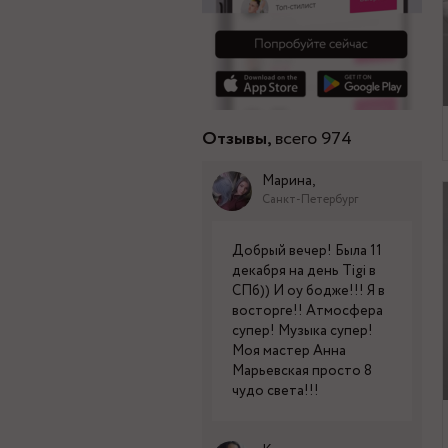
Отзывы,
всего 974
Марина,
Санкт-Петербург
Добрый вечер! Была 11
декабря на день Tigi в
СПб)) И оу бодже!!! Я в
восторге!! Атмосфера
супер! Музыка супер!
Моя мастер Анна
Марьевская просто 8
чудо света!!!