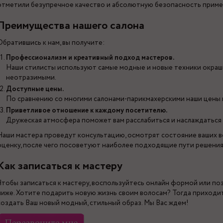
отметили безупречное качество и абсолютную безопасность приме
Преимущества нашего салона
Обратившись к нам, вы получите:
Профессионализм и креативный подход мастеров.
Наши стилисты используют самые модные и новые техники окраш
неотразимыми.
Доступные цены.
По сравнению со многими салонами-парикмахерскими наши цены
Приветливое отношение к каждому посетителю.
Дружеская атмосфера поможет вам расслабиться и наслаждатьс
Наши мастера проведут консультацию, осмотрят состояние ваших 
оценку, после чего посоветуют наиболее подходящие пути решения
Как записаться к мастеру
Чтобы записаться к мастеру, воспользуйтесь онлайн формой или п
ниже. Хотите подарить новую жизнь своим волосам? Тогда приходите
создать Ваш новый модный, стильный образ. Мы Вас ждем!