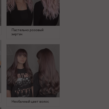
Пастельно розовый
эиртач
Необычный цвет волос