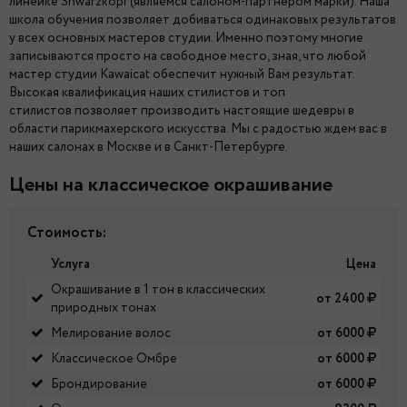
линейке Shwarzkopf (являемся салоном-партнером марки). Наша
школа обучения позволяет добиваться одинаковых результатов
у всех основных мастеров студии. Именно поэтому многие
записываются просто на свободное место, зная, что любой
мастер студии Kawaicat обеспечит нужный Вам результат.
Высокая квалификация наших стилистов и топ
стилистов позволяет производить настоящие шедевры в
области парикмахерского искусства. Мы с радостью ждем вас в
наших салонах в Москве и в Санкт-Петербурге.
Цены на классическое окрашивание
Стоимость:
Услуга
Цена
Окрашивание в 1 тон в классических
от 2400
природных тонах
Мелирование волос
от 6000
Классическое Омбре
от 6000
Брондирование
от 6000