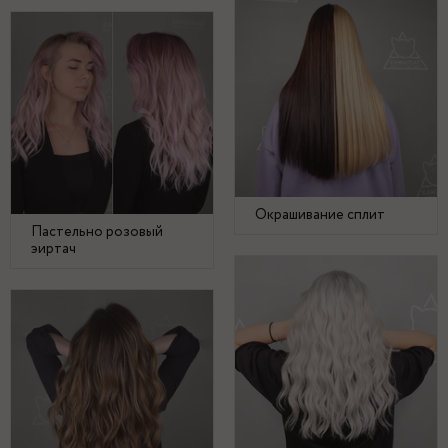
Окрашивание сплит
Пастельно розовый
эиртач