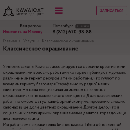
ЗАПИСАТЬСЯ
Ваш регион:
Петербург
BUSINESS
8 (812) 670-98-88
Изменить на Москву
Главная
Услуги
Классическое окрашивание
Классическое окрашивание
У многих салоны Kawaicat ассоциируются с яркими креативными
окрашиваниями волос - с работами которые публикуют журналы,
различные интернет ресурсы и теми работами, что гуляют по
всему интернету благодаря "сарафанному радио" наших
клиентов. Но наша специализация именно на сложных
окрашиваниях и не важно какого они цвета. Доля классических
работ по омбре, шатуш, калифорнийскому мелированию с наших
салонах выше доли цветных окрашиваний. Другое дело, что в
социальных сетях яркими окрашиваниями делятся гораздо чаще
чем классическими.
Мы работаем на красителях бизнес класса TiGi и обновленной