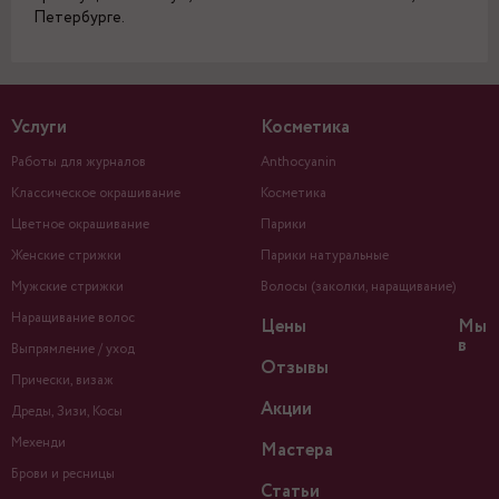
Петербурге.
Услуги
Косметика
Работы для журналов
Anthocyanin
Классическое окрашивание
Косметика
Цветное окрашивание
Парики
Женские стрижки
Парики натуральные
Мужские стрижки
Волосы (заколки, наращивание)
Наращивание волос
Цены
Мы
в
Выпрямление / уход
Отзывы
Прически, визаж
Акции
Дреды, Зизи, Косы
Мехенди
Мастера
Брови и ресницы
Статьи