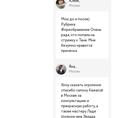
Юлия,
Москва
Мои до и после)
Рубрика
#преображение Очень
рада, что попала на
стрижку к Тане. Мне
безумно нравится
причёска
Яна ,
Москва
Хочу сказать огромное
спасибо салону Kawaicat
в Москве за
консультацию и
прекрасную работу, а
также мастеру Ладе
(полное имя Эллада,