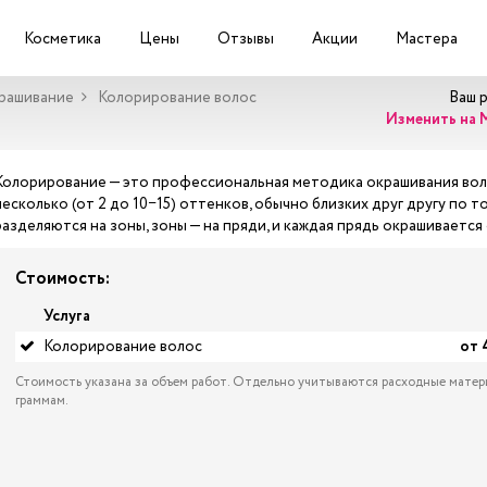
Косметика
Цены
Отзывы
Акции
Мастера
крашивание
Колорирование волос
Ваш 
Изменить на 
Колорирование — это профессиональная методика окрашивания вол
несколько (от 2 до 10−15) оттенков, обычно близких друг другу по 
разделяются на зоны, зоны — на пряди, и каждая прядь окрашивает
Стоимость:
Услуга
Колорирование волос
от 
Стоимость указана за объем работ. Отдельно учитываются расходные матер
граммам.