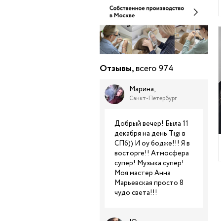
Отзывы,
всего 974
Марина,
Санкт-Петербург
Добрый вечер! Была 11
декабря на день Tigi в
СПб)) И оу бодже!!! Я в
восторге!! Атмосфера
супер! Музыка супер!
Моя мастер Анна
Марьевская просто 8
чудо света!!!