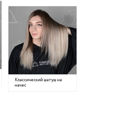
Классический шатуш на
начес