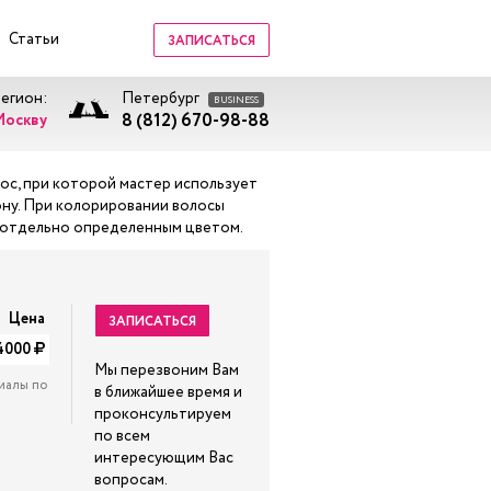
Статьи
ЗАПИСАТЬСЯ
регион:
Петербург
BUSINESS
8 (812) 670-98-88
Москву
ос, при которой мастер использует
тону. При колорировании волосы
ся отдельно определенным цветом.
Цена
ЗАПИСАТЬСЯ
4000
Мы перезвоним Вам
иалы по
в ближайшее время и
проконсультируем
по всем
интересующим Вас
вопросам.