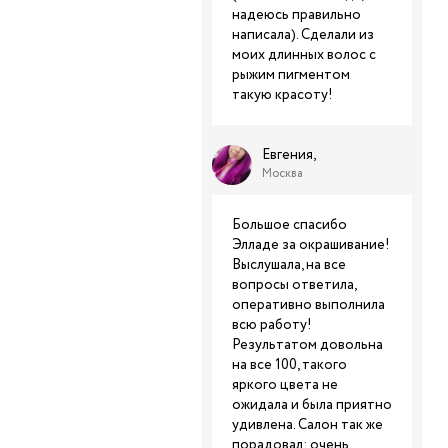
надеюсь правильно
написала). Сделали из
моих длинных волос с
рыжим пигментом
такую красоту!
Евгения,
Москва
Большое спасибо
Элладе за окрашивание!
Выслушала, на все
вопросы ответила,
оперативно выполнила
всю работу!
Результатом довольна
на все 100, такого
яркого цвета не
ожидала и была приятно
удивлена. Салон так же
порадовал: очень