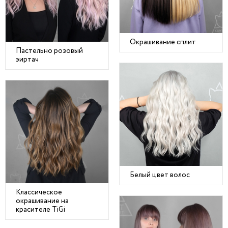
Окрашивание сплит
Пастельно розовый
эиртач
Белый цвет волос
Классическое
окрашивание на
красителе TiGi