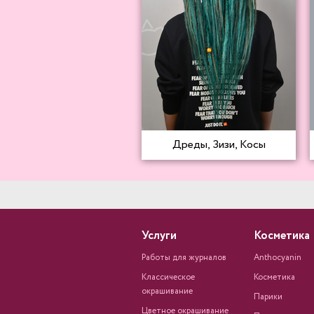
Дреды, Зизи, Косы
Услуги
Косметика
Работы для журналов
Anthocyanin
Классическое
Косметика
окрашивание
Парики
Цветное окрашивание