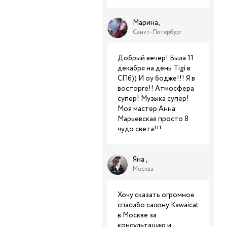
Марина,
Санкт-Петербург
Добрый вечер! Была 11
декабря на день Tigi в
СПб)) И оу бодже!!! Я в
восторге!! Атмосфера
супер! Музыка супер!
Моя мастер Анна
Марьевская просто 8
чудо света!!!
Яна ,
Москва
Хочу сказать огромное
спасибо салону Kawaicat
в Москве за
консультацию и