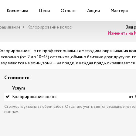
Косметика
Цены
Отзывы
Акции
Мастера
крашивание
Колорирование волос
Ваш 
Изменить на 
Колорирование — это профессиональная методика окрашивания вол
несколько (от 2 до 10−15) оттенков, обычно близких друг другу по 
разделяются на зоны, зоны — на пряди, и каждая прядь окрашивает
Стоимость:
Услуга
Колорирование волос
от 
Стоимость указана за объем работ. Отдельно учитываются расходные матер
граммам.