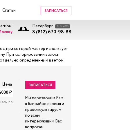
Статьи
ЗАПИСАТЬСЯ
регион:
Петербург
BUSINESS
8 (812) 670-98-88
Москву
ос, при которой мастер использует
тону. При колорировании волосы
ся отдельно определенным цветом.
Цена
ЗАПИСАТЬСЯ
4000
Мы перезвоним Вам
иалы по
в ближайшее время и
проконсультируем
по всем
интересующим Вас
вопросам.