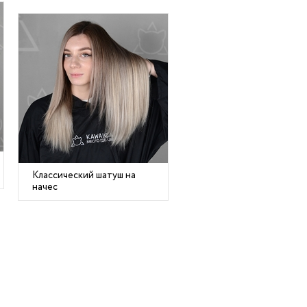
Классический шатуш на
начес