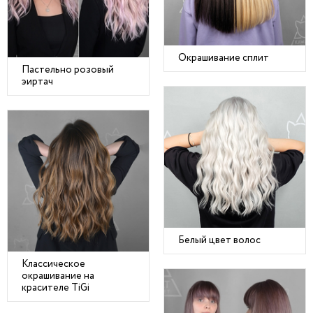
Окрашивание сплит
Пастельно розовый
эиртач
Белый цвет волос
Классическое
окрашивание на
красителе TiGi