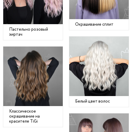
Окрашивание сплит
Пастельно розовый
эиртач
Белый цвет волос
Классическое
окрашивание на
красителе TiGi