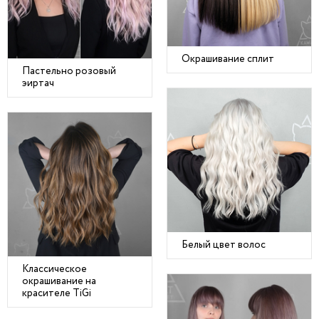
Окрашивание сплит
Пастельно розовый
эиртач
Белый цвет волос
Классическое
окрашивание на
красителе TiGi