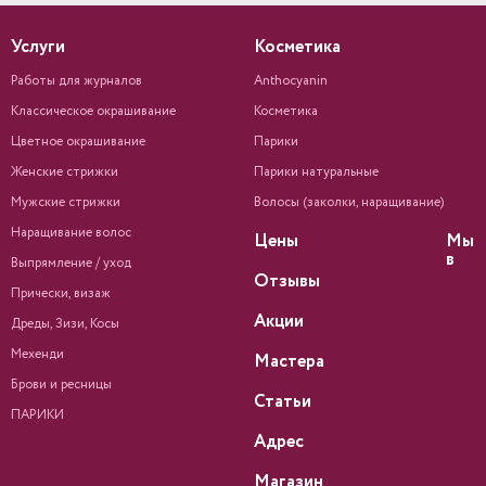
Услуги
Косметика
Работы для журналов
Anthocyanin
Классическое окрашивание
Косметика
Цветное окрашивание
Парики
Женские стрижки
Парики натуральные
Мужские стрижки
Волосы (заколки, наращивание)
Наращивание волос
Цены
Мы
в
Выпрямление / уход
Отзывы
Прически, визаж
Акции
Дреды, Зизи, Косы
Мехенди
Мастера
Брови и ресницы
Статьи
ПАРИКИ
Адрес
Магазин