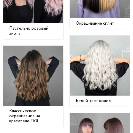
Окрашивание сплит
Пастельно розовый
эиртач
Белый цвет волос
Классическое
окрашивание на
красителе TiGi