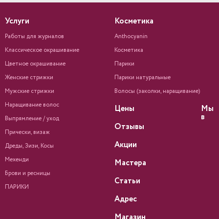
Услуги
Косметика
Работы для журналов
Anthocyanin
Классическое окрашивание
Косметика
Цветное окрашивание
Парики
Женские стрижки
Парики натуральные
Мужские стрижки
Волосы (заколки, наращивание)
Наращивание волос
Цены
Мы
в
Выпрямление / уход
Отзывы
Прически, визаж
Акции
Дреды, Зизи, Косы
Мехенди
Мастера
Брови и ресницы
Статьи
ПАРИКИ
Адрес
Магазин