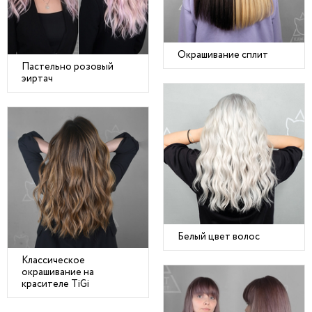
Окрашивание сплит
Пастельно розовый
эиртач
Белый цвет волос
Классическое
окрашивание на
красителе TiGi