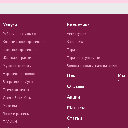
Услуги
Косметика
Работы для журналов
Anthocyanin
Классическое окрашивание
Косметика
Цветное окрашивание
Парики
Женские стрижки
Парики натуральные
Мужские стрижки
Волосы (заколки, наращивание)
Наращивание волос
Цены
Мы
в
Выпрямление / уход
Отзывы
Прически, визаж
Акции
Дреды, Зизи, Косы
Мехенди
Мастера
Брови и ресницы
Статьи
ПАРИКИ