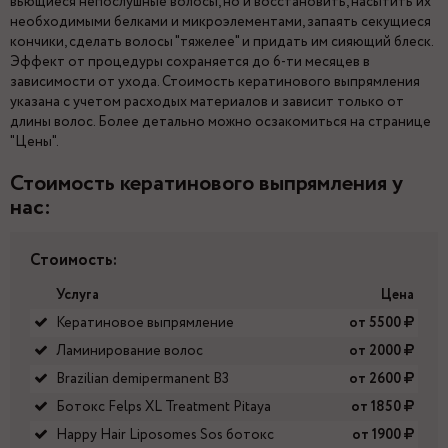
вьющиеся непослушные волосы, но и восстановить, насытить их
необходимыми белками и микроэлементами, запаять секущиеся
кончики, сделать волосы "тяжелее" и придать им сияющий блеск.
Эффект от процедуры сохраняется до 6-ти месяцев в
зависимости от ухода. Стоимость кератинового выпрямления
указана с учетом расходых материалов и зависит только от
длины волос. Более детально можно осзакомиться на странице
"Цены".
Стоимость кератинового выпрямления у
нас:
Стоимость:
Услуга
Цена
Кератиновое выпрямление
от 5500
Ламинирование волос
от 2000
Brazilian demipermanent B3
от 2600
Ботокс Felps XL Treatment Pitaya
от 1850
Happy Hair Liposomes Sos ботокс
от 1900