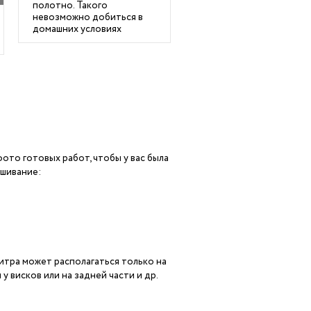
полотно. Такого
невозможно добиться в
домашних условиях
то готовых работ, чтобы у вас была
ашивание:
итра может располагаться только на
 висков или на задней части и др.