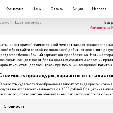
Косметика
Цены
Отзывы
Акции
Мастера
вание
Цветное омбре
Ваш 
Изменить на 
Быть неповторимой, единственной мечтает каждая представительн
такой образ, найти способ, позволяющий добиться желаемого резуль
предлагает безошибочный вариант для преображения. Наши мастера
эксклюзивное цветное омбре на длинных, средних и коротких пряд
вариант или стать дерзкой, яркой при помощи насыщенной палитры.
Стоимость процедуры, варианты от стилисто
Стоимость чудесного преображения зависит от вида красок, количес
услуги в наших салонах начинается от 3 300 рублей. Специфика вып
часть волос, позволяет не обновлять его так часто, как после обычн
Стоимость: