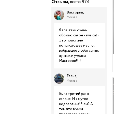
Отзывы,
всего 974
Виктория,
Москва
Я все-таки очень
обожаю салон kawaicat -
Это поистине
потрясающее место,
вобравшее в себя самых
лучших и умелых
Мастеров!!!!
Елена,
Москва
Была третий раз в
салоне. И я жутко
недовольна! Чем? А
тем что время