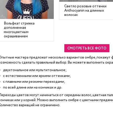
Светло розовые оттенки
Anthocyanin на длинных
волосах
Вольфкат стрижка
дополненная
многоцветным
окрашиванием
СМОТРЕТЬ ВСЕ ФОТО
Опытные мастера предложат несколько вариантов омбре, покажут фо
возможность сделать правильный выбор. Вы можете выполнить окр
двухтональное или мультитональное;
с естественными или яркими оттенками;
с плавными или резкими переходами;
по всей длине или на кончиках и др.
Переходы цветов могут начинаться от середины волос, цветная пал
кончиках или у корней. Можно выполнить омбре с цветными прядями у
Количество вариаций не ограничено.