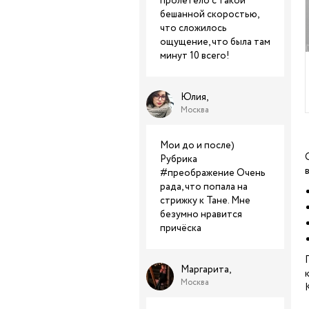
пролетело с такой
бешанной скоростью,
что сложилось
ощущение, что была там
минут 10 всего!
Юлия,
Москва
Мои до и после)
Рубрика
#преображение Очень
рада, что попала на
стрижку к Тане. Мне
безумно нравится
причёска
Маргарита,
Москва