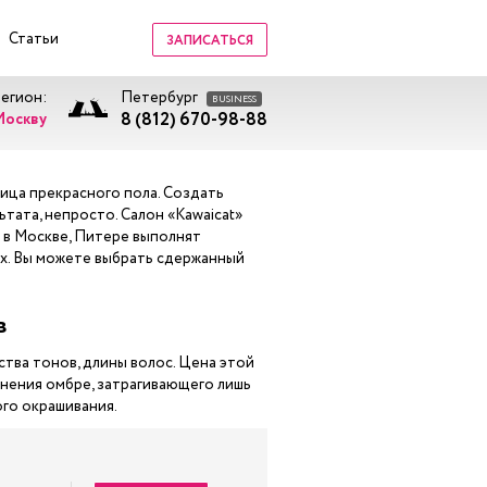
Статьи
ЗАПИСАТЬСЯ
регион:
Петербург
BUSINESS
8 (812) 670-98-88
Москву
ица прекрасного пола. Создать
тата, непросто. Салон «Kawaicat»
 в Москве, Питере выполнят
ях. Вы можете выбрать сдержанный
в
тва тонов, длины волос. Цена этой
олнения омбре, затрагивающего лишь
ого окрашивания.